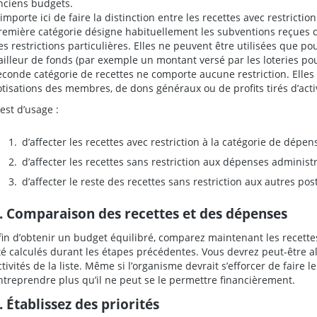
nciens budgets.
l importe ici de faire la distinction entre les recettes avec restriction
remière catégorie désigne habituellement les subventions reçues d
es restrictions particulières. Elles ne peuvent être utilisées que po
ailleur de fonds (par exemple un montant versé par les loteries pou
econde catégorie de recettes ne comporte aucune restriction. Elle
otisations des membres, de dons généraux ou de profits tirés d’activ
 est d’usage :
d’affecter les recettes avec restriction à la catégorie de dépe
d’affecter les recettes sans restriction aux dépenses administ
d’affecter le reste des recettes sans restriction aux autres po
. Comparaison des recettes et des dépenses
fin d’obtenir un budget équilibré, comparez maintenant les recette
té calculés durant les étapes précédentes. Vous devrez peut-être a
ctivités de la liste. Même si l’organisme devrait s’efforcer de faire 
ntreprendre plus qu’il ne peut se le permettre financièrement.
. Établissez des priorités