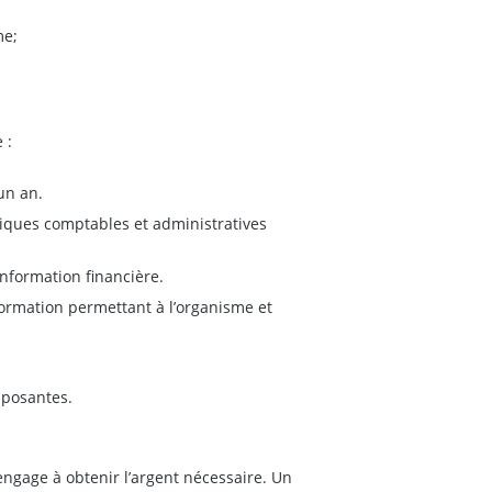
me;
 :
un an.
atiques comptables et administratives
information financière.
nformation permettant à l’organisme et
mposantes.
engage à obtenir l’argent nécessaire. Un