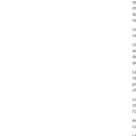
o
m
d
r
U
r
U
a
d
d
L
r
p
c
L
s
l
A
c
L