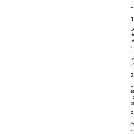
*
1
C
d
o
s
c
a
r
2
D
é
l
p
3
A
v