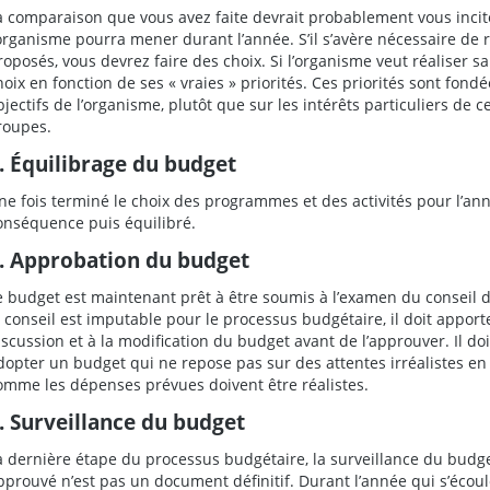
a comparaison que vous avez faite devrait probablement vous inciter
’organisme pourra mener durant l’année. S’il s’avère nécessaire de 
roposés, vous devrez faire des choix. Si l’organisme veut réaliser sa m
hoix en fonction de ses « vraies » priorités. Ces priorités sont fondée
bjectifs de l’organisme, plutôt que sur les intérêts particuliers de
roupes.
. Équilibrage du budget
ne fois terminé le choix des programmes et des activités pour l’ann
onséquence puis équilibré.
. Approbation du budget
e budget est maintenant prêt à être soumis à l’examen du conseil 
e conseil est imputable pour le processus budgétaire, il doit apporte
iscussion et à la modification du budget avant de l’approuver. Il doi
dopter un budget qui ne repose pas sur des attentes irréalistes en 
omme les dépenses prévues doivent être réalistes.
. Surveillance du budget
a dernière étape du processus budgétaire, la surveillance du budge
pprouvé n’est pas un document définitif. Durant l’année qui s’écoule