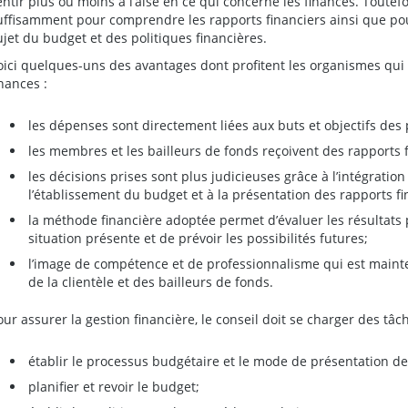
entir plus ou moins à l’aise en ce qui concerne les finances. Toute
uffisamment pour comprendre les rapports financiers ainsi que po
ujet du budget et des politiques financières.
oici quelques-uns des avantages dont profitent les organismes qui
inances :
les dépenses sont directement liées aux buts et objectifs de
les membres et les bailleurs de fonds reçoivent des rapports 
les décisions prises sont plus judicieuses grâce à l’intégration
l’établissement du budget et à la présentation des rapports fi
la méthode financière adoptée permet d’évaluer les résultats p
situation présente et de prévoir les possibilités futures;
l’image de compétence et de professionnalisme qui est maint
de la clientèle et des bailleurs de fonds.
our assurer la gestion financière, le conseil doit se charger des tâc
établir le processus budgétaire et le mode de présentation de
planifier et revoir le budget;