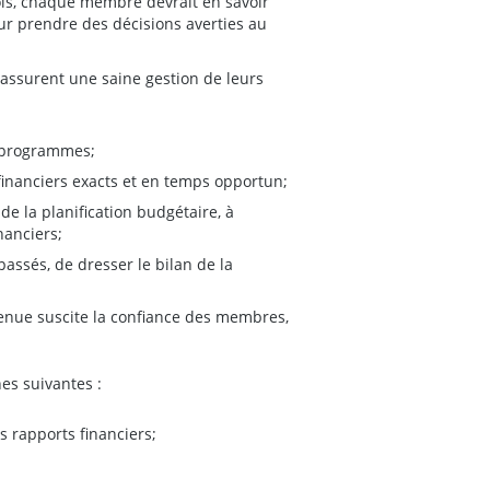
fois, chaque membre devrait en savoir
ur prendre des décisions averties au
 assurent une saine gestion de leurs
s programmes;
financiers exacts et en temps opportun;
 de la planification budgétaire, à
nanciers;
assés, de dresser le bilan de la
enue suscite la confiance des membres,
hes suivantes :
s rapports financiers;