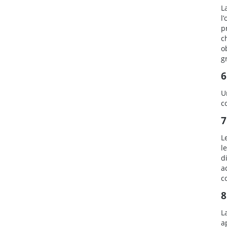
L
l
p
c
o
g
6
U
c
7
L
l
d
a
c
8
L
a