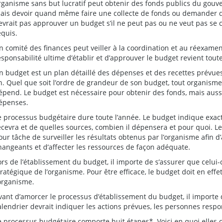
rganisme sans but lucratif peut obtenir des fonds publics du gouv
ais devoir quand même faire une collecte de fonds ou demander des
evrait pas approuver un budget s’il ne peut pas ou ne veut pas se 
equis.
n comité des finances peut veiller à la coordination et au réexame
esponsabilité ultime d’établir et d’approuver le budget revient toute
n budget est un plan détaillé des dépenses et des recettes prévu
n. Quel que soit l’ordre de grandeur de son budget, tout organisme
épend. Le budget est nécessaire pour obtenir des fonds, mais aussi 
épenses.
e processus budgétaire dure toute l’année. Le budget indique exa
ecevra et de quelles sources, combien il dépensera et pour quoi. Le
our tâche de surveiller les résultats obtenus par l’organisme afin 
hangeants et d’affecter les ressources de façon adéquate.
ors de l’établissement du budget, il importe de s’assurer que celui-
tratégique de l’organisme. Pour être efficace, le budget doit en effet
’organisme.
vant d’amorcer le processus d’établissement du budget, il importe 
alendrier devrait indiquer les actions prévues, les personnes respon
e processus budgétaire comporte huit étapes*. Voici en quoi elles c