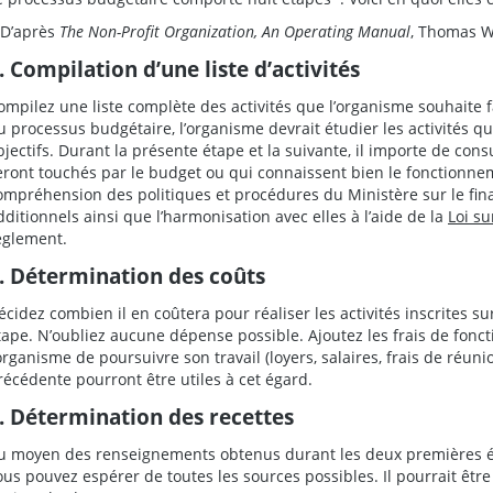
 D’après
The Non-Profit Organization, An Operating Manual
, Thomas Wo
. Compilation d’une liste d’activités
ompilez une liste complète des activités que l’organisme souhaite f
u processus budgétaire, l’organisme devrait étudier les activités qu
bjectifs. Durant la présente étape et la suivante, il importe de con
eront touchés par le budget ou qui connaissent bien le fonctionne
ompréhension des politiques et procédures du Ministère sur le fina
dditionnels ainsi que l’harmonisation avec elles à l’aide de la
Loi su
èglement.
. Détermination des coûts
écidez combien il en coûtera pour réaliser les activités inscrites su
tape. N’oubliez aucune dépense possible. Ajoutez les frais de fon
’organisme de poursuivre son travail (loyers, salaires, frais de réunio
récédente pourront être utiles à cet égard.
. Détermination des recettes
u moyen des renseignements obtenus durant les deux premières ét
ous pouvez espérer de toutes les sources possibles. Il pourrait être 