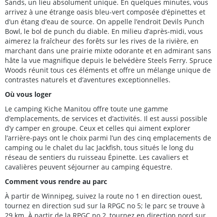
Sands, un lieu absolument unique. En quelques minutes, vous
arrivez à une étrange oasis bleu-vert composée d’épinettes et
d’un étang d’eau de source. On appelle l’endroit Devils Punch
Bowl, le bol de punch du diable. En milieu d’après-midi, vous
aimerez la fraîcheur des forêts sur les rives de la rivière, en
marchant dans une prairie mixte odorante et en admirant sans
hâte la vue magnifique depuis le belvédère Steels Ferry. Spruce
Woods réunit tous ces éléments et offre un mélange unique de
contrastes naturels et d’aventures exceptionnelles.
Où vous loger
Le camping Kiche Manitou offre toute une gamme
d’emplacements, de services et d’activités. Il est aussi possible
d’y camper en groupe. Ceux et celles qui aiment explorer
l’arrière-pays ont le choix parmi l’un des cinq emplacements de
camping ou le chalet du lac Jackfish, tous situés le long du
réseau de sentiers du ruisseau Épinette. Les cavaliers et
cavalières peuvent séjourner au camping équestre.
Comment vous rendre au parc
À partir de Winnipeg, suivez la route no 1 en direction ouest,
tournez en direction sud sur la RPGC no 5; le parc se trouve à
29 km. À partir de la RPGC no 2, tournez en direction nord sur