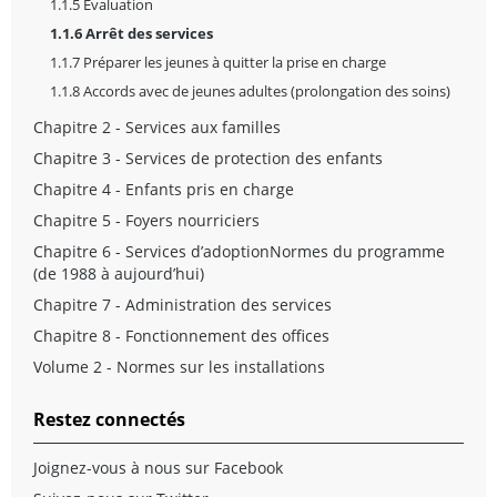
1.1.5 Évaluation
comme étant en sécurité sous certaines
1.1.6 Arrêt des services
conditions;
1.1.7 Préparer les jeunes à quitter la prise en charge
aide le client/la famille à désigner des soutiens et
des ressources de prévention appropriés et à
1.1.8 Accords avec de jeunes adultes (prolongation des soins)
communiquer avec eux, y compris des prestataires
Chapitre 2 - Services aux familles
de services informels et communautaires, et
d’autres prestataires de services qui pourraient être
Chapitre 3 - Services de protection des enfants
impliqués;
Chapitre 4 - Enfants pris en charge
informe les prestataires de services liés au dossier
Chapitre 5 - Foyers nourriciers
de sa clôture imminente;
Chapitre 6 - Services d’adoptionNormes du programme
remplit un rapport de fermeture à l’intention du
(de 1988 à aujourd’hui)
superviseur, qui examinera le dossier, et complète le
Chapitre 7 - Administration des services
dossier (sur support électronique et sur support
papier) dans un délai de sept jours ouvrables;
Chapitre 8 - Fonctionnement des offices
transmet le rapport de fermeture au superviseur,
Volume 2 - Normes sur les installations
qui examinera le dossier (sur support électronique
et sur support papier) dans un délai de sept jours
Restez connectés
ouvrables afin de vérifier que le rapport de
fermeture est complet et que tous les documents
Joignez-vous à nous sur Facebook
ont été remplis;