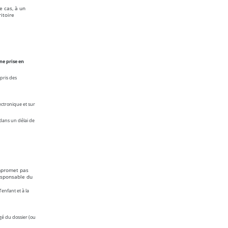
e cas, à un
itoire
ne prise en
pris des
ectronique et sur
dans un délai de
ompromet
pas
responsable du
enfant et à la
gé du dossier (ou