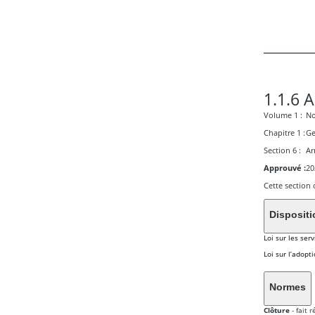
1.1.6 A
Volume 1 :
No
Chapitre 1 :
Ge
Section 6 :
Ar
Approuvé :
20
Cette section 
Loi sur les serv
Loi sur l’adopt
Normes
Clôture
- fait 