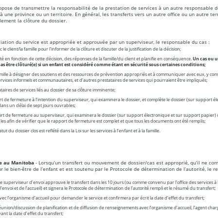
pose de transmettre la responsabilité de la prestation de services à un autre responsable d
 à une province ou un territoire. En général, les transferts vers un autre office ou un autre terr
lement la clôture du dossier.
liation du service est appropriée et approuvée par un superviseur, le responsable du cas :
 client/la famille pour l’informer de la clôture et discuter de la justification de la décision;
té en fonction de cette décision, des réponses de la famille/du client et planifie en conséquence.
Un cas ou u
as être clôturé(e) si un enfant est considéré comme étant en sécurité sous certaines conditions;
 famille à désigner des soutiens et des ressources de prévention appropriés et à communiquer avec eux, y com
ervices informels et communautaires, et d’autres prestataires de services qui pourraient être impliqués;
taires de services liés au dossier de sa clôture imminente;
t de fermeture à l’intention du superviseur, qui examinera le dossier, et complète le dossier (sur support él
ans un délai de sept jours ouvrables;
rt de fermeture au superviseur, qui examinera le dossier (sur support électronique et sur support papier) 
les afin de vérifier que le rapport de fermeture est complet et que tous les documents ont été remplis;
tut du dossier clos est reflété dans la Loi sur les services à l’enfant et à la famille.
ice au Manitoba
- Lorsqu’un transfert ou mouvement de dossier/cas est approprié, qu’il ne c
 le bien-être de l’enfant et est soutenu par le Protocole de détermination de l’autorité, le 
superviseur d’envoi approuve le transfert dans les 10 jours (ou comme convenu par l’office des services à l’
l’envoi et de l’accueil) et signera le Protocole de détermination de l’autorité rempli et le résumé du transfert;
 l’organisme d’accueil pour demander le service et confirmera par écrit la date d’effet du transfert;
union/discussion de planification et de diffusion de renseignements avec l’organisme d’accueil, l’agent char
ant la date d’effet du transfert;