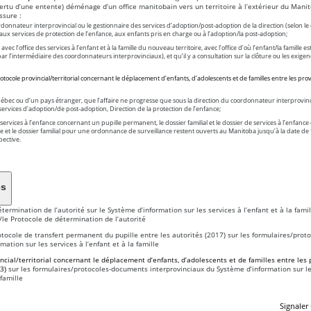
rtu d’une entente) déménage d’un office manitobain vers un territoire à l’extérieur du Manit
ssure :
rdonnateur interprovincial ou le gestionnaire des services d’adoption/post-adoption de la direction (selon le
 aux services de protection de l’enfance, aux enfants pris en charge ou à l’adoption/la post-adoption;
c l’office des services à l’enfant et à la famille du nouveau territoire, avec l’office d’où l’enfant/la famille est
r l’intermédiaire des coordonnateurs interprovinciaux), et qu’il y a consultation sur la clôture ou les exige
otocole provincial/territorial concernant le déplacement d’enfants, d’adolescents et de familles entre les prov
ébec ou d’un pays étranger, que l’affaire ne progresse que sous la direction du coordonnateur interprovinc
services d’adoption/de post-adoption, Direction de la protection de l’enfance;
services à l’enfance concernant un pupille permanent, le dossier familial et le dossier de services à l’enfanc
e et le dossier familial pour une ordonnance de surveillance restent ouverts au Manitoba jusqu’à la date de 
ective.
es
termination de l’autorité sur le Système d’information sur les services à l’enfant et à la famil
/le Protocole de détermination de l’autorité
otocole de transfert permanent du pupille entre les autorités (2017) sur les formulaires/prot
mation sur les services à l’enfant et à la famille
ncial/territorial concernant le déplacement d’enfants, d’adolescents et de familles entre les 
3)
sur les formulaires/protocoles-documents interprovinciaux du Système d’information sur le
 famille
Signaler