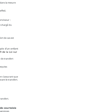
e dans la mesure
ffet).
erviseur :
nt chargé du
ert de cas est
gale d’un enfant
49 de la Loi sur
 de transfert
equise;
 en s’assurant que
vant le transfert.
ransfert.
de courtoisie
services