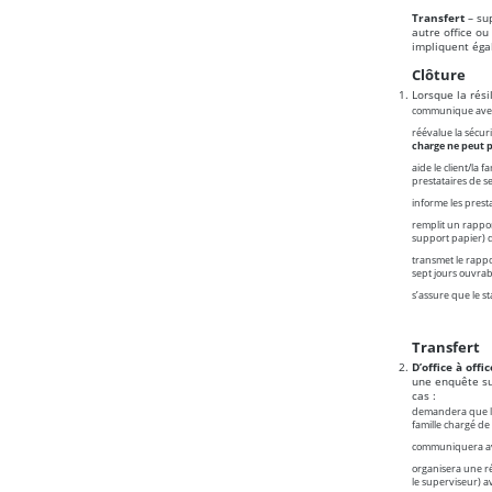
Transfert
– sup
autre office ou
impliquent éga
Clôture
Lorsque la rési
communique avec le
réévalue la sécuri
charge ne peut p
aide le client/la
prestataires de s
informe les presta
remplit un rappor
support papier) d
transmet le rappo
sept jours ouvrab
s’assure que le sta
Transfert
D’office à off
une enquête sur
cas :
demandera que le 
famille chargé de 
communiquera avec
organisera une ré
le superviseur) av