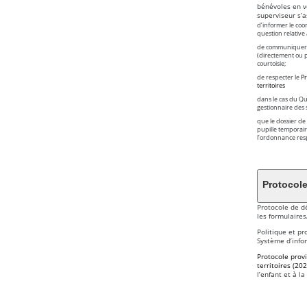
bénévoles en ve
superviseur s’a
d’informer le coo
question relative
de communiquer ave
(directement ou pa
courtoisie;
de respecter le
Pr
territoires
dans le cas du Qu
gestionnaire des 
que le dossier de 
pupille temporair
l’ordonnance resp
Protocol
Protocole de dé
les formulaires
Politique et pr
Système d’infor
Protocole provi
territoires (202
l’enfant et à la