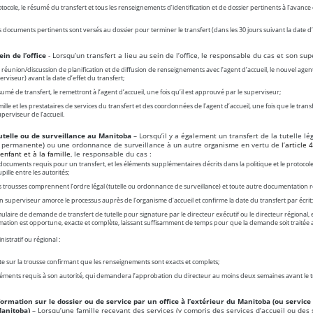
otocole, le résumé du transfert et tous les renseignements d’identification et de dossier pertinents à l’avanc
 documents pertinents sont versés au dossier pour terminer le transfert (dans les 30 jours suivant la date d’e
in de l’office
- Lorsqu’un transfert a lieu au sein de l’office, le responsable du cas et son sup
réunion/discussion de planification et de diffusion de renseignements avec l’agent d’accueil, le nouvel age
erviseur) avant la date d’effet du transfert;
mé de transfert, le remettront à l’agent d’accueil, une fois qu’il est approuvé par le superviseur;
ille et les prestataires de services du transfert et des coordonnées de l’agent d’accueil, une fois que le transf
perviseur de l’accueil.
utelle ou de surveillance au Manitoba
– Lorsqu’il y a également un transfert de la tutelle lé
 permanente) ou une ordonnance de surveillance à un autre organisme en vertu de
l’article 
’enfant et à la famille
, le responsable du cas
:
 documents requis pour un transfert, et les éléments supplémentaires décrits dans la politique et le protocole
lle entre les autorités;
s trousses comprennent l’ordre légal (tutelle ou ordonnance de surveillance) et toute autre documentation r
uperviseur amorce le processus auprès de l’organisme d’accueil et confirme la date du transfert par écrit;
ulaire de demande de transfert de tutelle pour signature par le directeur exécutif ou le directeur régional,
rmation est opportune, exacte et complète, laissant suffisamment de temps pour que la demande soit traitée a
istratif ou régional :
 sur la trousse confirmant que les renseignements sont exacts et complets;
léments requis à son autorité, qui demandera l’approbation du directeur au moins deux semaines avant le t
rmation sur le dossier ou de service par un office à l’extérieur du Manitoba (ou service 
anitoba)
– Lorsqu’une famille recevant des services (y compris des services d’accueil ou des 