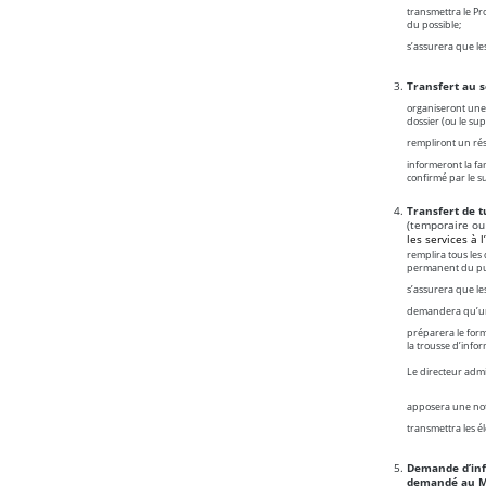
transmettra le Pr
du possible;
s’assurera que les
Transfert au se
organiseront une 
dossier (ou le sup
rempliront un résu
informeront la fam
confirmé par le su
Transfert de t
(temporaire ou
les services à l
remplira tous les
permanent du pupi
s’assurera que le
demandera qu’un s
préparera le form
la trousse d’info
Le directeur admin
apposera une note
transmettra les é
Demande d’info
demandé au M