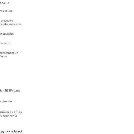
oba, le
 cas) d’une
 originaire
nces du service de
inces et les
ial ou du
e concernant un
fin de
le (SISEF) dans
ocoles du
provinces et les
s services à
 un lien périmé