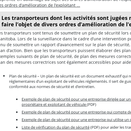
es ordres d’amélioration de l’exploitant ...
Les transporteurs dont les activités sont jugées
faire l’objet de divers ordres d’amélioration de l’
es transporteurs sont tenus de soumettre un plan de sécurité lors 
anitoba. Lors de la surveillance dans le cadre d’une intervention pr
enu de soumettre un rapport d’avancement sur le plan de sécurité, 
lan d’action. Bien que les transporteurs puissent élaborer des plans 
xemples suivants de plan de sécurité, de plan des mesures correct
lan des mesures correctrices sont également accessibles pour aide
Plan de sécurité – Un plan de sécurité est un document exhaustif qui 
réglementaires d’un exploitant de véhicules réglementés. Il sert de guide
conformité aux normes de sécurité et d’entretien.
Exemple de plan de sécurité pour une entreprise dirigée par un
propriétaire et exploitant de véhicule
(PDF)
Exemple de plan de sécurité pour une entreprise qui compte 
Exemple de plan de sécurité pour une entreprise qui utilise un 
Liste de vérification du plan de sécurité
(PDF) pour aider les tra