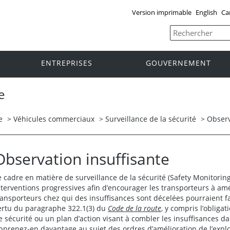
Version imprimable
English
Ca
ENTREPRISES
GOUVERNEMENT
e
e
>
Véhicules commerciaux
>
Surveillance de la sécurité
>
Observ
Observation insuffisante
e cadre en matière de surveillance de la sécurité (Safety Monitor
nterventions progressives afin d’encourager les transporteurs à améli
ransporteurs chez qui des insuffisances sont décelées pourraient fai
ertu du paragraphe 322.1(3) du
Code de la route
, y compris l’obliga
e sécurité ou un plan d’action visant à combler les insuffisances da
pprenez-en davantage au sujet des ordres d’amélioration de l’explo