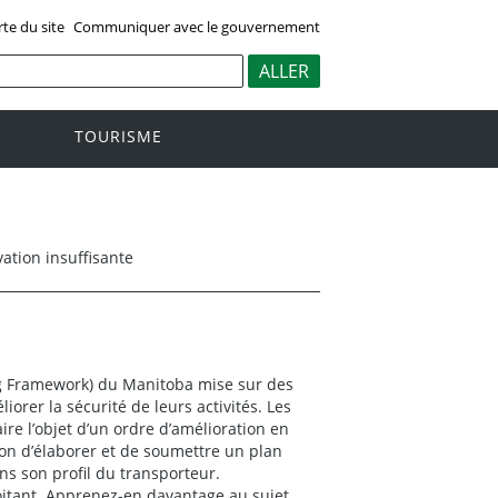
rte du site
Communiquer avec le gouvernement
TOURISME
ation insuffisante
ing Framework) du Manitoba mise sur des
orer la sécurité de leurs activités. Les
re l’objet d’un ordre d’amélioration en
tion d’élaborer et de soumettre un plan
ns son profil du transporteur.
itant.
Apprenez-en davantage au sujet