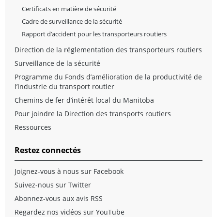
Certificats en matière de sécurité
Cadre de surveillance de la sécurité
Rapport d’accident pour les transporteurs routiers
Direction de la réglementation des transporteurs routiers
Surveillance de la sécurité
Programme du Fonds d’amélioration de la productivité de
l’industrie du transport routier
Chemins de fer d’intérêt local du Manitoba
Pour joindre la Direction des transports routiers
Ressources
Restez connectés
Joignez-vous à nous sur Facebook
Suivez-nous sur Twitter
Abonnez-vous aux avis RSS
Regardez nos vidéos sur YouTube