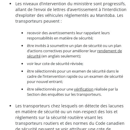
Les niveaux d’intervention du ministère sont progressifs,
allant de l’envoi de lettres d’avertissement à l’interdiction
d’exploiter des véhicules réglementés au Manitoba. Les
transporteurs peuvent :
recevoir des avertissements leur rappelant leurs
responsabilités en matière de sécurité;
être invités à soumettre un plan de sécurité ou un plan
d’actions correctives pour améliorer leur
rendement de
sécurité
(en anglais seulement);
voir leur cote de sécurité révisée;
être sélectionnés pour un examen de sécurité dans le
cadre de l’intervention rapide ou un examen de sécurité
pour nouvel entrant;
être sélectionnés pour une
vérification
réalisée par la
Section des enquêtes sur les transporteurs.
Les transporteurs chez lesquels on détecte des lacunes
en matière de sécurité ou un non-respect des lois et
règlements sur la sécurité routière visant les
transporteurs routiers et des normes du Code canadien
de sécurité peuvent se voir attribuer une cote de