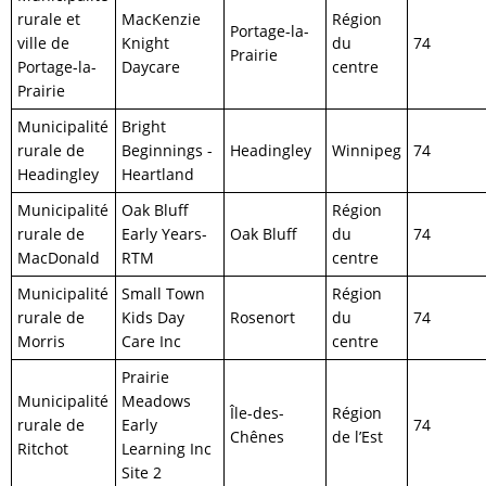
rurale et
MacKenzie
Région
Portage-la-
ville de
Knight
du
74
Prairie
Portage-la-
Daycare
centre
Prairie
Municipalité
Bright
rurale de
Beginnings -
Headingley
Winnipeg
74
Headingley
Heartland
Municipalité
Oak Bluff
Région
rurale de
Early Years-
Oak Bluff
du
74
MacDonald
RTM
centre
Municipalité
Small Town
Région
rurale de
Kids Day
Rosenort
du
74
Morris
Care Inc
centre
Prairie
Municipalité
Meadows
Île-des-
Région
rurale de
Early
74
Chênes
de l’Est
Ritchot
Learning Inc
Site 2