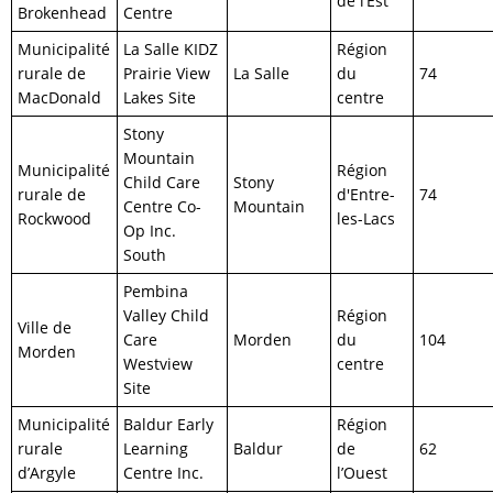
de l’Est
Brokenhead
Centre
Municipalité
La Salle KIDZ
Région
rurale de
Prairie View
La Salle
du
74
MacDonald
Lakes Site
centre
Stony
Mountain
Municipalité
Région
Child Care
Stony
rurale de
d'Entre-
74
Centre Co-
Mountain
Rockwood
les-Lacs
Op Inc.
South
Pembina
Valley Child
Région
Ville de
Care
Morden
du
104
Morden
Westview
centre
Site
Municipalité
Baldur Early
Région
rurale
Learning
Baldur
de
62
d’Argyle
Centre Inc.
l’Ouest