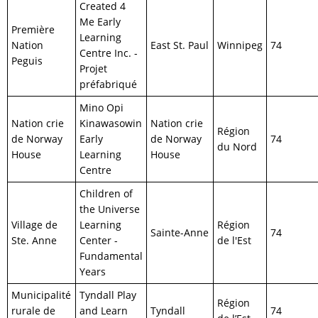
Created 4
Me Early
Première
Learning
Nation
East St. Paul
Winnipeg
74
Centre Inc. -
Peguis
Projet
préfabriqué
Mino Opi
Nation crie
Kinawasowin
Nation crie
Région
de Norway
Early
de Norway
74
du Nord
House
Learning
House
Centre
Children of
the Universe
Village de
Learning
Région
Sainte-Anne
74
Ste. Anne
Center -
de l'Est
Fundamental
Years
Municipalité
Tyndall Play
Région
rurale de
and Learn
Tyndall
74