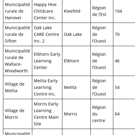
Municipalité
Happy Hive
Région
rurale de
Childcare
Kleefeld
104
de l’Est
Hanover
Center Inc.
Municipalité
Oak Lake
Région
rurale de
CARE Centre
Oak Lake
de
70
Sifton
Inc. 2
l’Ouest
Municipalité
Elkhorn Early
Région
rurale de
Learning
Elkhorn
de
46
Wallace-
Center
l’Ouest
Woodworth
Melita Early
Région
Village de
Learning
Melita
de
54
Melita
Centre Inc.
l’Ouest
Morris Early
Région
Village de
Learning
Morris
du
64
Morris
Centre Main
centre
Site
Municipalité