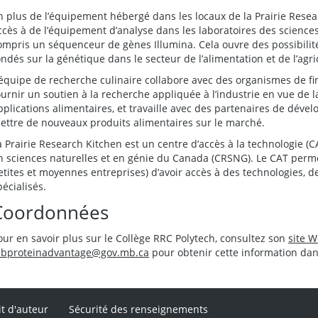
n plus de l’équipement hébergé dans les locaux de la Prairie Resea
ccès à de l’équipement d’analyse dans les laboratoires des sciences
ompris un séquenceur de gènes Illumina. Cela ouvre des possibilit
ondés sur la génétique dans le secteur de l’alimentation et de l’agri
’équipe de recherche culinaire collabore avec des organismes de
ournir un soutien à la recherche appliquée à l’industrie en vue de 
pplications alimentaires, et travaille avec des partenaires de dév
ettre de nouveaux produits alimentaires sur le marché.
a Prairie Research Kitchen est un centre d’accès à la technologie (C
n sciences naturelles et en génie du Canada (CRSNG). Le CAT permet 
etites et moyennes entreprises) d’avoir accès à des technologies, 
pécialisés.
Coordonnées
our en savoir plus sur le Collège RRC Polytech, consultez son
site 
bproteinadvantage@gov.mb.ca
pour obtenir cette information dan
it d'auteur
Sécurité des renseignements