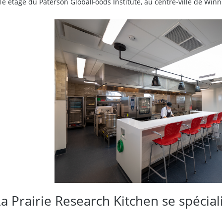
1e étage du Paterson GlobalFoods Institute, au centre-ville de Winn
a Prairie Research Kitchen se spécial