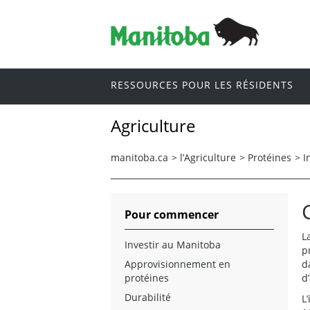
RESSOURCES POUR LES RÉSIDENTS
Agriculture
manitoba.ca
>
l’Agriculture
>
Protéines
>
I
Pour commencer
L
Investir au Manitoba
p
Approvisionnement en
d
protéines
d
Durabilité
L