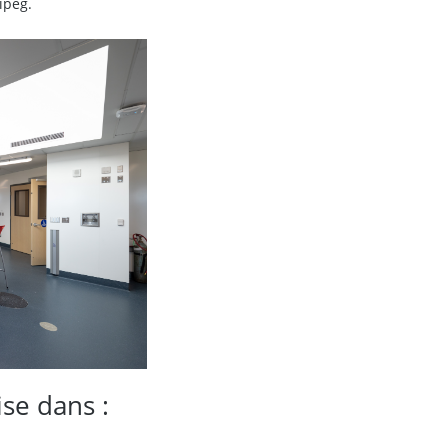
ipeg.
ise dans :