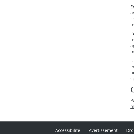
E
a
c
f
L
f
a
m
L
e
p
s
P
m
Accessibilité
Avertissement
Dro