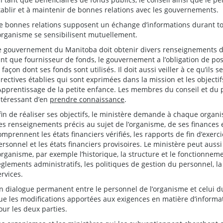
tablir et à maintenir de bonnes relations avec les gouvernements.
e bonnes relations supposent un échange d’informations durant tout
’organisme se sensibilisent mutuellement.
e gouvernement du Manitoba doit obtenir divers renseignements d
ant que fournisseur de fonds, le gouvernement a l’obligation de p
a façon dont ses fonds sont utilisés. Il doit aussi veiller à ce qu’ils
irectives établies qui sont exprimées dans la mission et les objecti
’Apprentissage de la petite enfance. Les membres du conseil et du
ntéressant d’en
prendre connaissance
.
fin de réaliser ses objectifs, le ministère demande à chaque organi
es renseignements précis au sujet de l’organisme, de ses finances e
omprennent les états financiers vérifiés, les rapports de fin d’exerci
ersonnel et les états financiers provisoires. Le ministère peut aus
’organisme, par exemple l’historique, la structure et le fonctionneme
èglements administratifs, les politiques de gestion du personnel, 
ervices.
n dialogue permanent entre le personnel de l’organisme et celui d
ue les modifications apportées aux exigences en matière d’informat
our les deux parties.