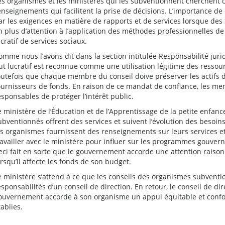
es organismes et les ministères qui les subventionnent cherchent
enseignements qui facilitent la prise de décisions. L’importance de
ar les exigences en matière de rapports et de services lorsque des
n plus d’attention à l’application des méthodes professionnelles d
ucratif de services sociaux.
omme nous l’avons dit dans la section intitulée Responsabilité jur
ut lucratif est reconnue comme une utilisation légitime des resso
outefois que chaque membre du conseil doive préserver les actifs d
ournisseurs de fonds. En raison de ce mandat de confiance, les mem
esponsables de protéger l’intérêt public.
e ministère de l’Éducation et de l’Apprentissage de la petite enfan
ubventionnés offrent des services et suivent l’évolution des besoins 
es organismes fournissent des renseignements sur leurs services et 
ravailler avec le ministère pour influer sur les programmes gouvern
eci fait en sorte que le gouvernement accorde une attention rai
orsqu’il affecte les fonds de son budget.
e ministère s’attend à ce que les conseils des organismes subventi
esponsabilités d’un conseil de direction. En retour, le conseil de dir
ouvernement accorde à son organisme un appui équitable et conf
tablies.