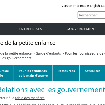
Version imprimable
English
Ca
ENTREPRISES
GOUVERNEMENT
e de la petite enfance
de la petite enfance
>
Garde d'enfants
>
Pour les fournisseurs de 
c les gouvernements
urs de
Pour les étudiants
Ressources
Actualités
le
et la main-d'œuvre
Relations avec les gouvernemen
etour à la
table des matières
n tant que bénéficiaires de fonds publics, le conseil ainsi que le pe