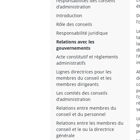
responsabilités des conseils
é
d’administration
Introduction
D
l
Rôle des conseils
L
Responsabilité juridique
t
Relations avec les
l
gouvernements
d
l
Acte constitutif et règlements
i
administratifs
Lignes directrices pour les
A
membres du conseil et les
d
membres dirigeants
c
p
Les comités des conseils
l
d’administration
r
Relations entre membres du
s
conseil et du personnel
U
Relations entre les membres du
q
conseil et le ou la directrice
p
générale