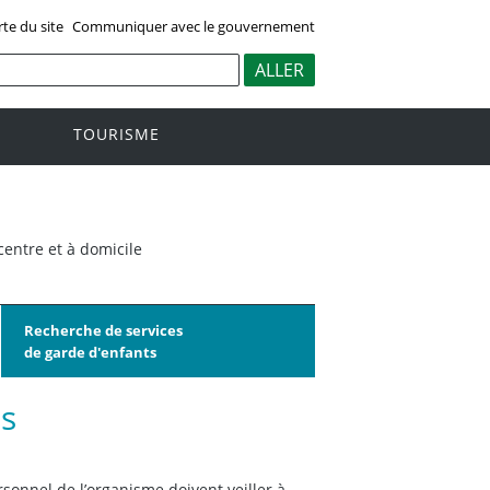
rte du site
Communiquer avec le gouvernement
TOURISME
centre et à domicile
Recherche de services
de garde d'enfants
ts
rsonnel de l’organisme doivent veiller à