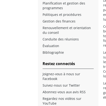
L
Planification et gestion des
r
programmes
p
Politiques et procédures
e
l
Gestion des finances
C
Renouvellement et orientation
b
du conseil
t
Conduite des réunions
f
r
Évaluation
Bibliographie
L
s
l
Restez connectés
t
C
Joignez-vous à nous sur
l
Facebook
L
Suivez-nous sur Twitter
r
Abonnez-vous aux avis RSS
g
é
Regardez nos vidéos sur
YouTube