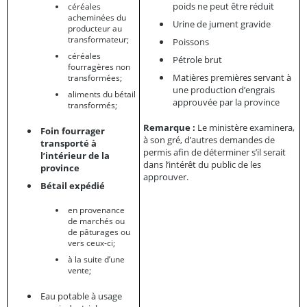
poids ne peut être réduit
céréales
acheminées du
Urine de jument gravide
producteur au
transformateur;
Poissons
céréales
Pétrole brut
fourragères non
Matières premières servant à
transformées;
une production d’engrais
aliments du bétail
approuvée par la province
transformés;
Remarque :
Le ministère examinera,
Foin fourrager
à son gré, d’autres demandes de
transporté à
permis afin de déterminer s’il serait
l’intérieur de la
dans l’intérêt du public de les
province
approuver.
Bétail expédié
en provenance
de marchés ou
de pâturages ou
vers ceux-ci;
à la suite d’une
vente;
Eau potable à usage