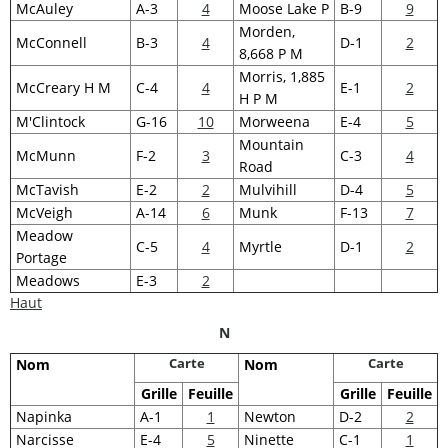
McAuley
A-3
4
Moose Lake P
B-9
9
Morden,
McConnell
B-3
4
D-1
2
8,668 P M
Morris, 1,885
McCreary H M
C-4
4
E-1
2
H P M
M'Clintock
G-16
10
Morweena
E-4
5
Mountain
McMunn
F-2
3
C-3
4
Road
McTavish
E-2
2
Mulvihill
D-4
5
McVeigh
A-14
6
Munk
F-13
7
Meadow
C-5
4
Myrtle
D-1
2
Portage
Meadows
E-3
2
Haut
N
Carte
Carte
Nom
Nom
Grille
Feuille
Grille
Feuille
Napinka
A-1
1
Newton
D-2
2
Narcisse
E-4
5
Ninette
C-1
1