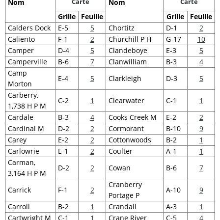
Carte
Carte
Nom
Nom
Grille
Feuille
Grille
Feuille
Calders Dock
E-5
5
Chortitz
D-1
2
Caliento
F-1
2
Churchill P H
G-17
10
Camper
D-4
5
Clandeboye
E-3
5
Camperville
B-6
7
Clanwilliam
B-3
4
Camp
E-4
5
Clarkleigh
D-3
5
Morton
Carberry,
C-2
1
Clearwater
C-1
1
1,738 H P M
Cardale
B-3
4
Cooks Creek M
E-2
2
Cardinal M
D-2
2
Cormorant
B-10
9
Carey
E-2
2
Cottonwoods
B-2
1
Carlowrie
E-1
2
Coulter
A-1
1
Carman,
D-2
2
Cowan
B-6
7
3,164 H P M
Cranberry
Carrick
F-1
2
A-10
9
Portage P
Carroll
B-2
1
Crandall
A-3
1
Cartwright M
C-1
1
Crane River
C-5
4