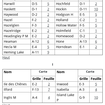
Harwill
D-5
5
Hochfeld
D-1
2
Haskett
D-1
2
Hockin
D-11
10
Haywood
D-2
2
Hodgson H
E-5
5
Hazel
F-2
2
Holland
C-2
1
Hazelglen
F-3
2
Hollow Water
F-5
5
Hazelridge
E-2
2
Holmfield
C-1
1
Headingley P M
E-2
2
Homewood
D-2
2
Heaman
A-12
6
Hone
A-13
6
Hecla M
E-4
5
Horndean
E-1
2
Heming Lake
A-11
9
Haut
I
Carte
Carte
Nom
Nom
Grille
Feuille
Grille
Feuille
Ile des Chênes
E-2
2
Inwood
E-3
5
Ilford
F-13
7
Isabella
A-3
4
Island Lake
Inglis M
A-4
4
G-9
10
P