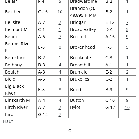
Belair
F-4
5
Bradwardine
B-2
1
Brandon (c),
Belcher
G-16
10
B-2
1
48,895 H P M
Bellsite
A-7
7
Bridgar
E-12
7
Belmont M
C-1
1
Broad Valley
D-4
5
Benito
A-6
7
Brochet
A-16
9
Berens River
E-6
8
Brokenhead
F-3
5
P
Beresford
B-2
1
Brookdale
C-3
1
Bethany
B-3
4
Broomhill
A-1
1
Beulah
A-3
4
Brunkild
E-2
2
Bield
A-5
4
Bruxelles
C-2
1
Big Black
E-8
8
Budd
B-9
9
River
Binscarth M
A-4
4
Button
C-10
9
Birch River
A-7
7
Bylot
G-17
10
Bird
G-14
7
Haut
C