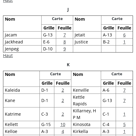
Haut
J
Carte
Carte
Nom
Nom
Grille
Feuille
Grille
Feuille
Jacam
G-13
7
Jetait
A-13
6
Jackhead
E-6
8
Justice
B-2
1
Jenpeg
D-10
9
Haut
K
Carte
Carte
Nom
Nom
Grille
Feuille
Grille
Feuille
Kaleida
D-1
2
Kenville
A-6
7
Kettle
Kane
D-1
2
G-13
7
Rapids
Killarney, H
Katrime
C-3
2
C-1
1
P M
Kellett
G-15
10
Kinosota
C-4
5
Kelloe
A-3
4
Kirkella
A-3
1