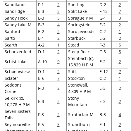
Sandilands
F-1
2
Sperling
D-2
2
Sandridge
E-3
5
Split Lake
F-13
7
Sandy Hook
E-3
5
Sprague P M
G-1
3
Sandy Lake M
B-3
4
Springstein
E-2
2
Sanford
E-2
2
Sprucewoods
C-2
1
Sarto
E-1
2
Starbuck
E-2
2
Scarth
A-2
1
Stead
F-3
5
Schanzenfeld
D-1
2
Steep Rock
C-5
5
Steinbach (c),
Schist Lake
A-10
9
E-2
2
15,829 H P M
Schoenwiese
D-1
2
Stitt
E-12
7
Sclater
B-6
7
Stockton
C-2
1
Seddons
Stonewall,
F-3
2
E-3
2
Corner
4,809 H P M
Selkirk (c),
Stony
E-3
2
E-3
2
10,278 H P M
Mountain
Seven Sisters
F-3
2
Strathclair M
B-3
4
Falls
Seymourville
F-5
5
Stuartburn
E-1
2