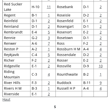
Red Sucker
H-10
11
Rosebank
D-1
2
Lake
Regent
B-1
1
Roseisle
D-2
2
Reinfeld
D-1
2
Rosenfeld
E-1
2
Reinland
D-1
2
Rosengart
D-1
2
Rembrandt
E-4
5
Rosenort
E-2
2
Rennie
G-2
3
Rosetown
D-1
2
Renwer
A-6
7
Ross
F-2
2
Reston P
A-2
1
Rossburn H M
A-4
4
Reykjavik
C-4
5
Rossendale
D-2
2
Richer
F-2
2
Rosser
E-2
2
Ridgeville
E-1
2
Rossville
D-9
10
Riding
C-3
4
Rounthwaite
B-2
1
Mountain
River Hills
F-3
2
Ruddock
B-11
9
Rivers H M
B-3
1
Russell H P
A-4
4
Riverside
E-1
2
Haut
S