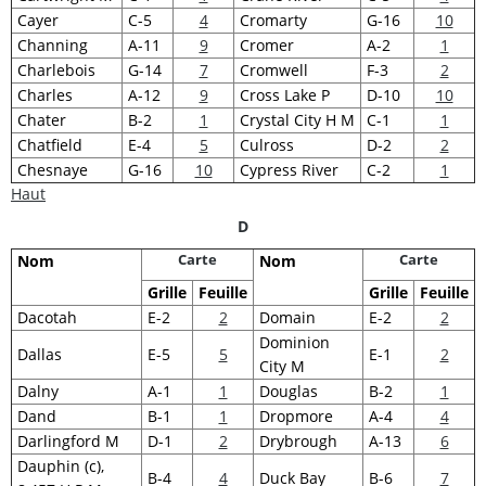
Cayer
C-5
4
Cromarty
G-16
10
Channing
A-11
9
Cromer
A-2
1
Charlebois
G-14
7
Cromwell
F-3
2
Charles
A-12
9
Cross Lake P
D-10
10
Chater
B-2
1
Crystal City H M
C-1
1
Chatfield
E-4
5
Culross
D-2
2
Chesnaye
G-16
10
Cypress River
C-2
1
Haut
D
Carte
Carte
Nom
Nom
Grille
Feuille
Grille
Feuille
Dacotah
E-2
2
Domain
E-2
2
Dominion
Dallas
E-5
5
E-1
2
City M
Dalny
A-1
1
Douglas
B-2
1
Dand
B-1
1
Dropmore
A-4
4
Darlingford M
D-1
2
Drybrough
A-13
6
Dauphin (c),
B-4
4
Duck Bay
B-6
7