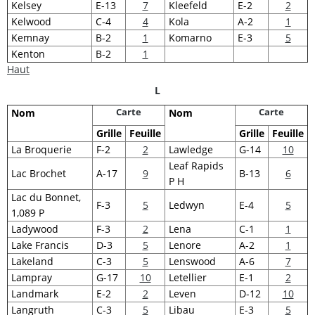
Kelsey
E-13
7
Kleefeld
E-2
2
Kelwood
C-4
4
Kola
A-2
1
Kemnay
B-2
1
Komarno
E-3
5
Kenton
B-2
1
Haut
L
Carte
Carte
Nom
Nom
Grille
Feuille
Grille
Feuille
La Broquerie
F-2
2
Lawledge
G-14
10
Leaf Rapids
Lac Brochet
A-17
9
B-13
6
P H
Lac du Bonnet,
F-3
5
Ledwyn
E-4
5
1,089 P
Ladywood
F-3
2
Lena
C-1
1
Lake Francis
D-3
5
Lenore
A-2
1
Lakeland
C-3
5
Lenswood
A-6
7
Lampray
G-17
10
Letellier
E-1
2
Landmark
E-2
2
Leven
D-12
10
Langruth
C-3
5
Libau
E-3
5