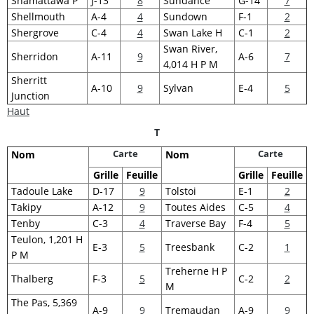
Shamattawa P
J-13
8
Sundance
G-14
7
Shellmouth
A-4
4
Sundown
F-1
2
Shergrove
C-4
4
Swan Lake H
C-1
2
Swan River,
Sherridon
A-11
9
A-6
7
4,014 H P M
Sherritt
A-10
9
Sylvan
E-4
5
Junction
Haut
T
Carte
Carte
Nom
Nom
Grille
Feuille
Grille
Feuille
Tadoule Lake
D-17
9
Tolstoi
E-1
2
Takipy
A-12
9
Toutes Aides
C-5
4
Tenby
C-3
4
Traverse Bay
F-4
5
Teulon, 1,201 H
E-3
5
Treesbank
C-2
1
P M
Treherne H P
Thalberg
F-3
5
C-2
2
M
The Pas, 5,369
A-9
9
Tremaudan
A-9
9