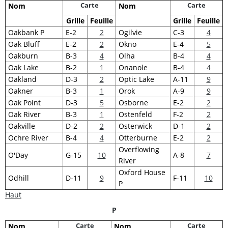
Carte
Carte
Nom
Nom
Grille
Feuille
Grille
Feuille
Oakbank P
E-2
2
Ogilvie
C-3
4
Oak Bluff
E-2
2
Okno
E-4
5
Oakburn
B-3
4
Olha
B-4
4
Oak Lake
B-2
1
Onanole
B-4
4
Oakland
D-3
2
Optic Lake
A-11
9
Oakner
B-3
1
Orok
A-9
9
Oak Point
D-3
5
Osborne
E-2
2
Oak River
B-3
1
Ostenfeld
F-2
2
Oakville
D-2
2
Osterwick
D-1
2
Ochre River
B-4
4
Otterburne
E-2
2
Overflowing
O'Day
G-15
10
A-8
7
River
Oxford House
Odhill
D-11
9
F-11
10
P
Haut
P
Carte
Carte
Nom
Nom