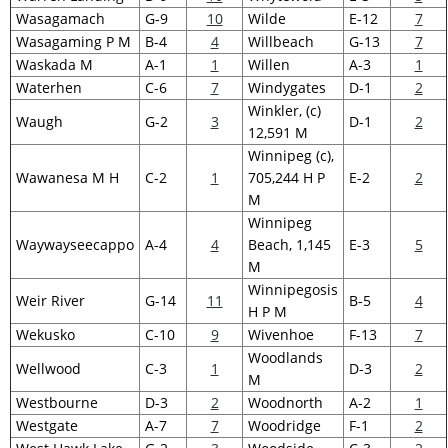
Wasagamach
G-9
10
Wilde
E-12
7
Wasagaming P M
B-4
4
Willbeach
G-13
7
Waskada M
A-1
1
Willen
A-3
1
Waterhen
C-6
7
Windygates
D-1
2
Winkler, (c)
Waugh
G-2
3
D-1
2
12,591 M
Winnipeg (c),
Wawanesa M H
C-2
1
705,244 H P
E-2
2
M
Winnipeg
Waywayseecappo
A-4
4
Beach, 1,145
E-3
5
M
Winnipegosis
Weir River
G-14
11
B-5
4
H P M
Wekusko
C-10
9
Wivenhoe
F-13
7
Woodlands
Wellwood
C-3
1
D-3
2
M
Westbourne
D-3
2
Woodnorth
A-2
1
Westgate
A-7
7
Woodridge
F-1
2