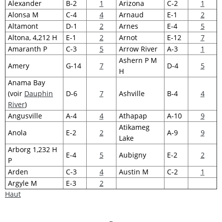
Alexander
B-2
1
Arizona
C-2
1
Alonsa M
C-4
4
Arnaud
E-1
2
Altamont
D-1
2
Arnes
E-4
5
Altona, 4,212 H
E-1
2
Arnot
E-12
7
Amaranth P
C-3
5
Arrow River
A-3
1
Ashern P M
Amery
G-14
7
D-4
5
H
Anama Bay
(voir
Dauphin
D-6
7
Ashville
B-4
4
River
)
Angusville
A-4
4
Athapap
A-10
9
Atikameg
Anola
E-2
2
A-9
9
Lake
Arborg 1,232 H
E-4
5
Aubigny
E-2
2
P
Arden
C-3
4
Austin M
C-2
1
Argyle M
E-3
2
Haut