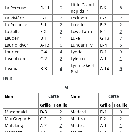
Little Grand
La Perouse
D-11
9
F-6
8
Rapids P
La Rivière
C-1
2
Lockport
E-3
2
La Rochelle
E-1
2
Lorette
E-2
2
La Salle
E-2
2
Lowe Farm
E-1
2
Lauder
B-1
1
Luke
G-13
7
Laurie River
A-13
6
Lundar P M
D-4
5
Laurier
C-4
4
Lyddal
D-11
9
Lavenham
C-2
2
Lyleton
A-1
1
Lynn Lake H
Lavinia
B-3
4
A-14
9
P M
Haut
M
Carte
Carte
Nom
Nom
Grille
Feuille
Grille
Feuille
Macdonald
D-3
2
Medard
D-11
9
MacGregor H
C-2
2
Medika
F-2
2
Mafeking
A-7
7
Medora
A-1
1