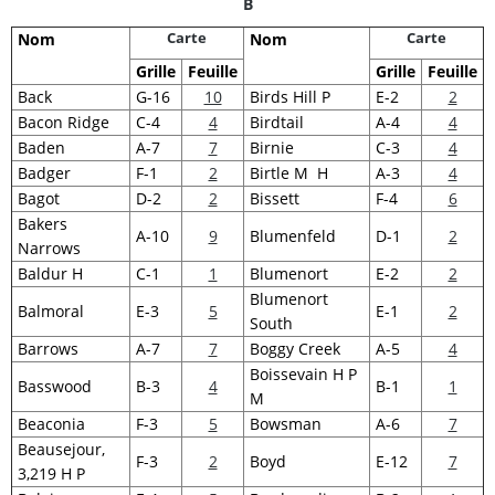
B
Carte
Carte
Nom
Nom
Grille
Feuille
Grille
Feuille
Back
G-16
10
Birds Hill P
E-2
2
Bacon Ridge
C-4
4
Birdtail
A-4
4
Baden
A-7
7
Birnie
C-3
4
Badger
F-1
2
Birtle M H
A-3
4
Bagot
D-2
2
Bissett
F-4
6
Bakers
A-10
9
Blumenfeld
D-1
2
Narrows
Baldur H
C-1
1
Blumenort
E-2
2
Blumenort
Balmoral
E-3
5
E-1
2
South
Barrows
A-7
7
Boggy Creek
A-5
4
Boissevain H P
Basswood
B-3
4
B-1
1
M
Beaconia
F-3
5
Bowsman
A-6
7
Beausejour,
F-3
2
Boyd
E-12
7
3,219 H P