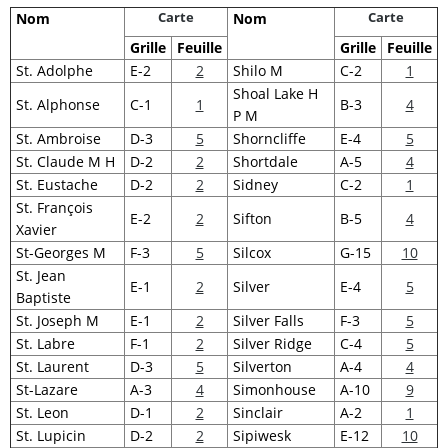
Carte
Carte
Nom
Nom
Grille
Feuille
Grille
Feuille
St. Adolphe
E-2
2
Shilo M
C-2
1
Shoal Lake H
St. Alphonse
C-1
1
B-3
4
P M
St. Ambroise
D-3
5
Shorncliffe
E-4
5
St. Claude M H
D-2
2
Shortdale
A-5
4
St. Eustache
D-2
2
Sidney
C-2
1
St. François
E-2
2
Sifton
B-5
4
Xavier
St-Georges M
F-3
5
Silcox
G-15
10
St. Jean
E-1
2
Silver
E-4
5
Baptiste
St. Joseph M
E-1
2
Silver Falls
F-3
5
St. Labre
F-1
2
Silver Ridge
C-4
5
St. Laurent
D-3
5
Silverton
A-4
4
St-Lazare
A-3
4
Simonhouse
A-10
9
St. Leon
D-1
2
Sinclair
A-2
1
St. Lupicin
D-2
2
Sipiwesk
E-12
10