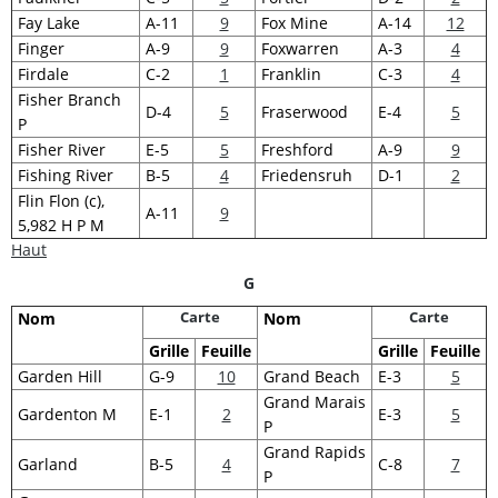
Fay Lake
A-11
9
Fox Mine
A-14
12
Finger
A-9
9
Foxwarren
A-3
4
Firdale
C-2
1
Franklin
C-3
4
Fisher Branch
D-4
5
Fraserwood
E-4
5
P
Fisher River
E-5
5
Freshford
A-9
9
Fishing River
B-5
4
Friedensruh
D-1
2
Flin Flon (c),
A-11
9
5,982 H P M
Haut
G
Carte
Carte
Nom
Nom
Grille
Feuille
Grille
Feuille
Garden Hill
G-9
10
Grand Beach
E-3
5
Grand Marais
Gardenton M
E-1
2
E-3
5
P
Grand Rapids
Garland
B-5
4
C-8
7
P