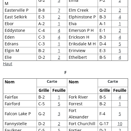
G-2
3
Elma
F-2
2
M
Easterville P
B-8
7
Elm Creek
D-2
2
East Selkirk
E-3
2
Elphinstone P
B-3
4
Ebor
A-2
1
Elva
A-1
1
Eddystone
C-4
4
Emerson P H
E-1
2
Eden
C-3
4
Erickson H
B-3
4
Edrans
C-3
1
Eriksdale M H
D-4
5
Elgin M
B-2
1
Erinview
E-3
5
Elie
D-2
2
Ethelbert
B-5
4
Haut
F
Carte
Carte
Nom
Nom
Grille
Feuille
Grille
Feuille
Fairfax
B-2
1
Fork River
B-5
4
Fairford
C-5
5
Forrest
B-2
1
Fort
Falcon Lake P
G-2
3
F-4
5
Alexander
Fannystelle
D-2
2
Fort Churchill
G-17
10
Faulkner
C-5
5
Fortier
D-2
2