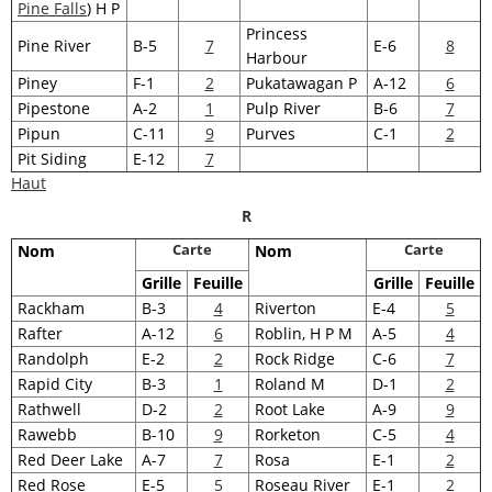
Pine Falls
) H P
Princess
Pine River
B-5
7
E-6
8
Harbour
Piney
F-1
2
Pukatawagan P
A-12
6
Pipestone
A-2
1
Pulp River
B-6
7
Pipun
C-11
9
Purves
C-1
2
Pit Siding
E-12
7
Haut
R
Carte
Carte
Nom
Nom
Grille
Feuille
Grille
Feuille
Rackham
B-3
4
Riverton
E-4
5
Rafter
A-12
6
Roblin, H P M
A-5
4
Randolph
E-2
2
Rock Ridge
C-6
7
Rapid City
B-3
1
Roland M
D-1
2
Rathwell
D-2
2
Root Lake
A-9
9
Rawebb
B-10
9
Rorketon
C-5
4
Red Deer Lake
A-7
7
Rosa
E-1
2
Red Rose
E-5
5
Roseau River
E-1
2