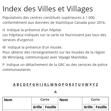
Index des Villes et Villages
Populations des centres constitués supérieures à 1 000,
conformément aux données de Statistique Canada pour 2016.
H Indique la présence d’un hôpital.
Les hôpitaux indiqués sur la carte ne fournissent pas tous des
services d’urgence.
M Indique la présence d'un musée.
Pour obtenir des renseignements sur les musées de la région
de Winnipeg, communiquez avec Voyage Manitoba.
P Indique un détachement de la GRC ou des services de police
communautaires
A
B
C
D
E
F
G
H
I
J
K
L
M
N
O
P
Q
R
S
T
U
V
W
X
Y
Z
A
Carte
Carte
Nom
Nom
Grille
Feuille
Grille
Feuille