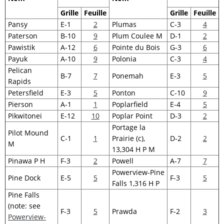
Grille
Feuille
Grille
Feuille
Pansy
E-1
2
Plumas
C-3
4
Paterson
B-10
9
Plum Coulee M
D-1
2
Pawistik
A-12
6
Pointe du Bois
G-3
6
Payuk
A-10
9
Polonia
C-3
4
Pelican
B-7
7
Ponemah
E-3
5
Rapids
Petersfield
E-3
5
Ponton
C-10
9
Pierson
A-1
1
Poplarfield
E-4
5
Pikwitonei
E-12
10
Poplar Point
D-3
2
Portage la
Pilot Mound
C-1
1
Prairie (c),
D-2
2
M
13,304 H P M
Pinawa P H
F-3
2
Powell
A-7
7
Powerview-Pine
Pine Dock
E-5
5
F-3
5
Falls 1,316 H P
Pine Falls
(note: see
F-3
5
Prawda
F-2
3
Powerview-