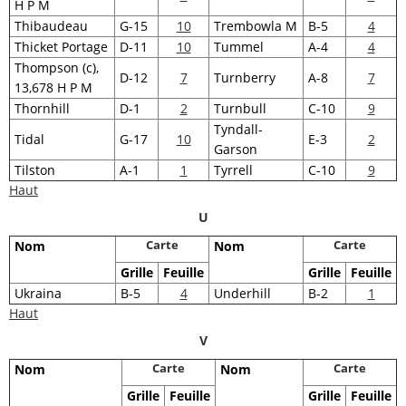
H P M
Thibaudeau
G-15
10
Trembowla M
B-5
4
Thicket Portage
D-11
10
Tummel
A-4
4
Thompson (c),
D-12
7
Turnberry
A-8
7
13,678 H P M
Thornhill
D-1
2
Turnbull
C-10
9
Tyndall-
Tidal
G-17
10
E-3
2
Garson
Tilston
A-1
1
Tyrrell
C-10
9
Haut
U
Carte
Carte
Nom
Nom
Grille
Feuille
Grille
Feuille
Ukraina
B-5
4
Underhill
B-2
1
Haut
V
Carte
Carte
Nom
Nom
Grille
Feuille
Grille
Feuille