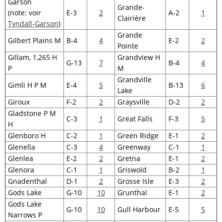
Garson
Grande-
(note: voir
E-3
2
A-2
1
Clairière
Tyndall-Garson
)
Grande
Gilbert Plains M
B-4
4
E-2
2
Pointe
Gillam, 1,265 H
Grandview H
G-13
7
B-4
4
P
M
Grandville
Gimli H P M
E-4
5
B-13
6
Lake
Giroux
F-2
2
Graysville
D-2
2
Gladstone P M
C-3
1
Great Falls
F-3
5
H
Glenboro H
C-2
1
Green Ridge
E-1
2
Glenella
C-3
4
Greenway
C-1
1
Glenlea
E-2
2
Gretna
E-1
2
Glenora
C-1
1
Griswold
B-2
1
Gnadenthal
D-1
2
Grosse Isle
E-3
2
Gods Lake
G-10
10
Grunthal
E-1
2
Gods Lake
G-10
10
Gull Harbour
E-5
5
Narrows P