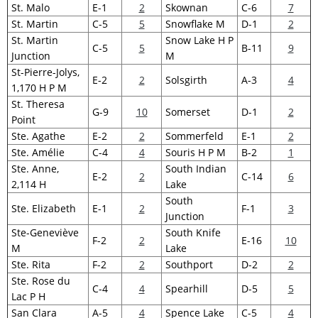
St. Malo
E-1
2
Skownan
C-6
7
St. Martin
C-5
5
Snowflake M
D-1
2
St. Martin
Snow Lake H P
C-5
5
B-11
9
Junction
M
St-Pierre-Jolys,
E-2
2
Solsgirth
A-3
4
1,170 H P M
St. Theresa
G-9
10
Somerset
D-1
2
Point
Ste. Agathe
E-2
2
Sommerfeld
E-1
2
Ste. Amélie
C-4
4
Souris H P M
B-2
1
Ste. Anne,
South Indian
E-2
2
C-14
6
2,114 H
Lake
South
Ste. Elizabeth
E-1
2
F-1
3
Junction
Ste-Geneviève
South Knife
F-2
2
E-16
10
M
Lake
Ste. Rita
F-2
2
Southport
D-2
2
Ste. Rose du
C-4
4
Spearhill
D-5
5
Lac P H
San Clara
A-5
4
Spence Lake
C-5
4