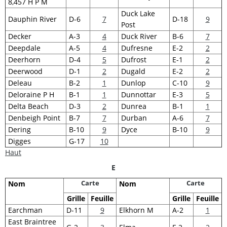
8,457 H P M
Duck Lake
Dauphin River
D-6
7
D-18
9
Post
Decker
A-3
4
Duck River
B-6
7
Deepdale
A-5
4
Dufresne
E-2
2
Deerhorn
D-4
5
Dufrost
E-1
2
Deerwood
D-1
2
Dugald
E-2
2
Deleau
B-2
1
Dunlop
C-10
9
Deloraine P H
B-1
1
Dunnottar
E-3
5
Delta Beach
D-3
2
Dunrea
B-1
1
Denbeigh Point
B-7
7
Durban
A-6
7
Dering
B-10
9
Dyce
B-10
9
Digges
G-17
10
Haut
E
Carte
Carte
Nom
Nom
Grille
Feuille
Grille
Feuille
Earchman
D-11
9
Elkhorn M
A-2
1
East Braintree