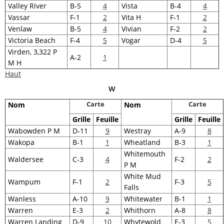
Valley River
B-5
4
Vista
B-4
4
Vassar
F-1
2
Vita H
F-1
2
Venlaw
B-5
4
Vivian
F-2
2
Victoria Beach
F-4
5
Vogar
D-4
5
Virden, 3,322 P
A-2
1
M H
Haut
W
Carte
Carte
Nom
Nom
Grille
Feuille
Grille
Feuille
Wabowden P M
D-11
9
Westray
A-9
8
Wakopa
B-1
1
Wheatland
B-3
1
Whitemouth
Waldersee
C-3
4
F-2
2
P M
White Mud
Wampum
F-1
2
F-3
5
Falls
Wanless
A-10
9
Whitewater
B-1
1
Warren
E-3
2
Whithorn
A-8
8
Warren Landing
D-9
10
Whytewold
E-3
5