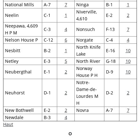
National Mills
A-7
7
Ninga
B-1
1
Niverville,
Neelin
C-1
1
E-2
2
4,610
Neepawa, 4,609
C-3
4
Nonsuch
F-13
7
H P M
Nelson House P
C-12
6
Norgate
C-4
4
North Knife
Nesbitt
B-2
1
E-16
10
Lake
Netley
E-3
5
North River
G-18
10
Norway
Neubergthal
E-1
2
D-9
10
House P H
Notre-
Dame-de-
Neuhorst
D-1
2
D-2
2
Lourdes M
H
New Bothwell
E-2
2
Novra
A-7
7
Newdale
B-3
4
Haut
O