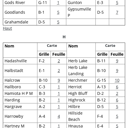
Gods River
G-11
1
Gunton
E-3
5
Gypsumville
Goodlands
B-1
5
D-5
7
P
Grahamdale
D-5
5
Haut
H
Carte
Carte
Nom
Nom
Grille
Feuille
Grille
Feuille
Hadashville
F-2
2
Herb Lake
B-11
9
Herb Lake
Halbstadt
E-1
2
B-10
9
Landing
Halcrow
B-10
9
Herchmer
G-15
10
Hallboro
C-3
1
Herriot
A-13
6
Hamiota H P M
B-3
1
High Bluff
D-2
2
Harding
B-2
1
Highrock
B-12
6
Hargrave
A-2
1
Hilbre
D-5
5
Hillside
Harrowby
A-4
4
F-4
5
Beach
Hartney M
B-2
1
Hnausa
E-4
5