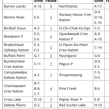
Grille
Feuille
Grille
Fe
Barren Lands
A-16
9
Northlands
A-17
D-9,
Norway House Cree
Berens River
E-6
5
D-10,
Nation
E-10
Birdtail Sioux
A-3
1
O-Chi-Chak-Ko-Sipi
C-5
E-5,
Opaskwayak Cree
A-9,
Bloodvein P
5
E-6
Nation P
A-10
Brokenhead
E-3,
O-Pipon-Na-Piwin
3
C-14
Ojibway Nation
F-3
Cree Nation
Buffalo Point
G-1
3
Pauingassi
G-6
Bunibonibee
D-5,
F-11
7
Peguis P
Cree Nation
E-5
Canupawakpa
C-5,
A-2
1
Pinaymootang
Dakota Nation
D-5
B-7,
Chemawawin
B-8,
4
Pine Creek
B-6
Cree Nation
C-7
Cross Lake
D-10
7
Poplar River P
E-8
Dakota Plains
D-2
2
Red Sucker Lake
H-10