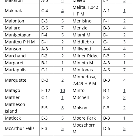
Makaroff
A-5
4
Meleb
E-4
5
Melita, 1,042
Makinak
C-4
4
A-1
1
H P M
Malonton
E-3
5
Menisino
F-1
2
Mallard
C-6
7
Menzie
B-3
4
Manigotagan
F-4
5
Miami M
D-1
2
Manitou P H M
D-1
2
Middlebro
G-1
3
Manson
A-3
1
Millwood
A-4
4
Marchand
F-2
2
Milner Ridge
F-3
2
Margaret
B-1
1
Miniota M
A-3
1
Mariapolis
C-1
1
Minitonas
A-6
7
Minnedosa,
Marquette
D-3
2
B-3
4
2,449 H P M
Matago
E-12
10
Minto
B-1
1
Mather
C-1
1
Mitchell
E-2
2
Matheson
E-5
8
Molson
F-3
2
Island
Matlock
E-3
5
Moore Park
B-3
1
Moosehorn
McArthur Falls
F-3
5
D-5
5
M