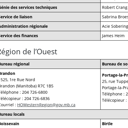
Génie des services techniques
Robert Crang
Service de liaison
Sabrina Broe
Administration régionale
Acie Soberin
Service des finances
James Heim
Région de l’Ouest
Bureau régional
Bureau de so
Brandon
Portage-la-Pr
1525, 1re Rue Nord
25, rue Tupp
Brandon (Manitoba) R7C 1B5
Portage-la-Pr
Téléphone : 204 726-6800
Téléphone : 
Télécopieur : 204 726-6836
Télécopieur :
Courriel :
HOWesternRegion@gov.mb.ca
Bureau locals
Boissevain
Birtle