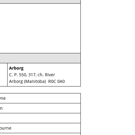
Arborg
C. P. 550, 317, ch. River
Arborg (Manitoba) R0C 0A0
yne
an
ourne