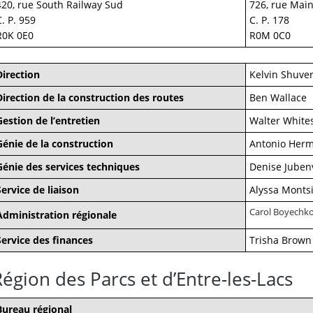
420, rue South Railway Sud
726, rue Mai
C. P. 959
C. P. 178
R0K 0E0
R0M 0C0
Direction
Kelvin Shuve
Direction de la construction des routes
Ben Wallace
Gestion de l’entretien
Walter White
Génie de la construction
Antonio Herm
Génie des services techniques
Denise Jubenv
Service de liaison
Alyssa Monts
Carol Boyechk
Administration régionale
Service des finances
Trisha Brown
égion des Parcs et d’Entre-les-Lacs
Bureau régional