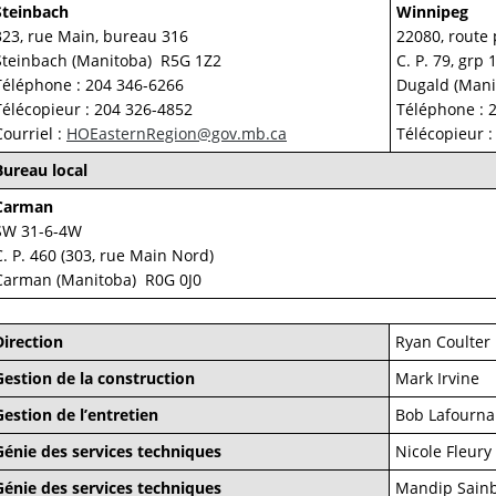
Steinbach
Winnipeg
323, rue Main, bureau 316
22080, route 
Steinbach (Manitoba) R5G 1Z2
C. P. 79, grp 
Téléphone : 204 346-6266
Dugald (Mani
Télécopieur : 204 326-4852
Téléphone : 
Courriel :
HOEasternRegion@gov.mb.ca
Télécopieur :
Bureau local
Carman
SW 31-6-4W
C. P. 460 (303, rue Main Nord)
Carman (Manitoba) R0G 0J0
Direction
Ryan Coulter
Gestion de la construction
Mark Irvine
Gestion de l’entretien
Bob Lafourna
Génie des services techniques
Nicole Fleury
Génie des services techniques
Mandip Sain