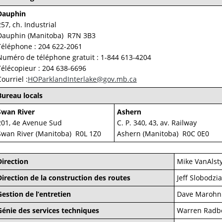
Dauphin
257, ch. Industrial
Dauphin (Manitoba) R7N 3B3
Téléphone : 204 622-2061
Numéro de téléphone gratuit : 1-844 613-4204
Télécopieur : 204 638-6696
Courriel :
HOParklandInterlake@gov.mb.ca
Bureau locals
Swan River
Ashern
201, 4e Avenue Sud
C. P. 340, 43, av. Railway
Swan River (Manitoba) R0L 1Z0
Ashern (Manitoba) R0C 0E0
Direction
Mike VanAlst
Direction de la construction des routes
Jeff Slobodzi
Gestion de l’entretien
Dave Marohn
Génie des services techniques
Warren Radb