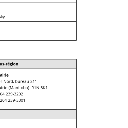
sky
g
us-région
airie
er Nord, bureau 211
airie (Manitoba) R1N 3K1
204 239-3292
 204 239-3301