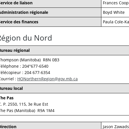
Service de liaison
Frances Coop
Administration régionale
Boyd White
Service des finances
Paula Cole-K
Région du Nord
Bureau régional
Thompson (Manitoba) R8N 0B3
Téléphone : 204°677-6540
Télécopieur : 204 677-6354
Courriel :
HONorthernRegion@gov.mb.ca
Bureau local
The Pas
C. P. 2550, 115, 3e Rue Est
The Pas (Manitoba) R9A 1M4
Direction
Jason Zawads