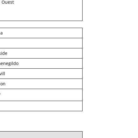
n Ouest
ra
side
enegildo
ill
ion
o