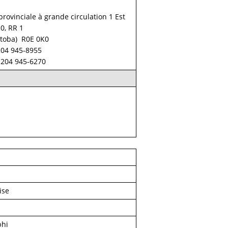
provinciale à grande circulation 1 Est
10, RR 1
toba) R0E 0K0
204 945‑8955
 204 945‑6270
ise
bhi