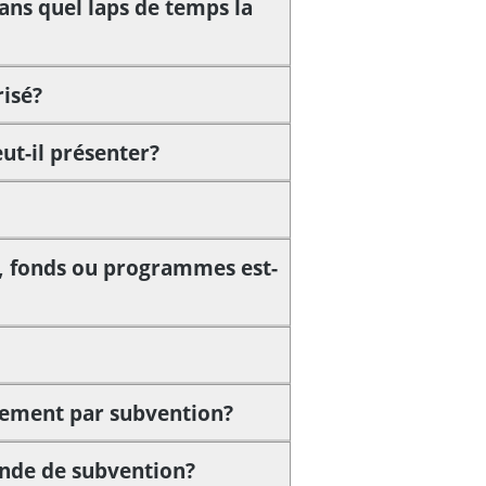
ns quel laps de temps la
risé?
-il présenter?
, fonds ou programmes est-
ncement par subvention?
nde de subvention?