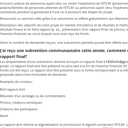
Inclusion prévue de personnes ayant vécu ou vivant l’expérience de l’ETCAF (personnes 
aidants/familles de personnes atteintes de l’ETCAF ou personnes ayant vécu l’expérie
substances pendant la grossesse) à l’une ou à plusieurs des étapes du projet.
Ressources ou services créés grâce à la subvention et offerts gratuitement aux Manitob
Description des objectifs de votre projet en matière d’incidence et de résultats et mét
résultats finaux et en faire rapport (p. ex., présentation d’un rapport final, de photos, et
l’exercice financier au cours duquel vous avez reçu les fonds.
Selon le nombre de demandes reçues, une subvention partielle pourra être offerte au
J’ai reçu une subvention communautaire cette année, comment d
rapport final?
Les récipiendaires d’une subvention doivent envoyer un rapport final à
FASDinfo@gov
projet. Le rapport final doit être présenté au plus tard à la fin de l’exercice financier (
fonds ont été reçus. Le rapport doit être présenté sous la forme correspondant à la 
proposée dans votre formulaire de demande.
Exemples de contenu :
Bref rapport écrit
Résultats d’un sondage ou de commentaires
Photos, créations artistiques
Citations des participants
Autre
Le rapport doit réduire la stigmatisation et promouvoir la dignité concernant l’ETCAF.