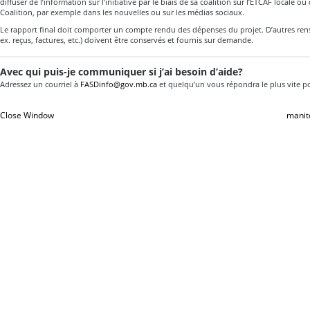
diffuser de l’information sur l’initiative par le biais de sa coalition sur l’ETCAF locale 
Coalition, par exemple dans les nouvelles ou sur les médias sociaux.
Le rapport final doit comporter un compte rendu des dépenses du projet. D’autres ren
ex. reçus, factures, etc.) doivent être conservés et fournis sur demande.
Avec qui puis-je communiquer si j’ai besoin d’aide?
Adressez un courriel à
FASDinfo@gov.mb.ca
et quelqu’un vous répondra le plus vite po
Close Window
manit