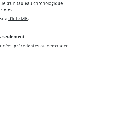
i que d’un tableau chronologique
stère.
 site
d’Info MB
.
is seulement
.
s années précédentes ou demander