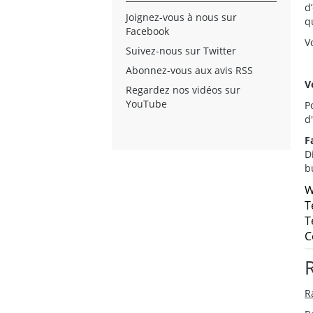
d
Joignez-vous à nous sur
q
Facebook
V
Suivez-nous sur Twitter
Abonnez-vous aux avis RSS
V
Regardez nos vidéos sur
YouTube
P
d
F
D
b
W
T
T
C
R