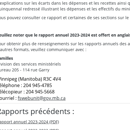
’explications sur les écarts dans les dépenses et les recettes ains
uinquennal redressé illustrant les dépenses et les effectifs du mini
ous pouvez consulter ce rapport et certaines de ses sections sur le
euillez noter que le rapport annuel 2023-2024 est offert en angla
our obtenir plus de renseignements sur les rapports annuels de
'autres formats, veuillez communiquer avec :
amilles
ivision des services ministériels
ureau 205 - 114 rue Garry
innipeg (Manitoba) R3C 4V4
éléphone : 204 945-4785
élécopieur : 204 945-5668
ourriel :
fswebunit@gov.mb.ca
Rapports précédents :
apport annuel 2023-2024 (PDF)