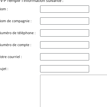
-V-P remplir l'information suivante :
Nom :
Nom de compagnie :
Numéro de téléphone :
Numéro de compte :
otre courriel :
ujet :