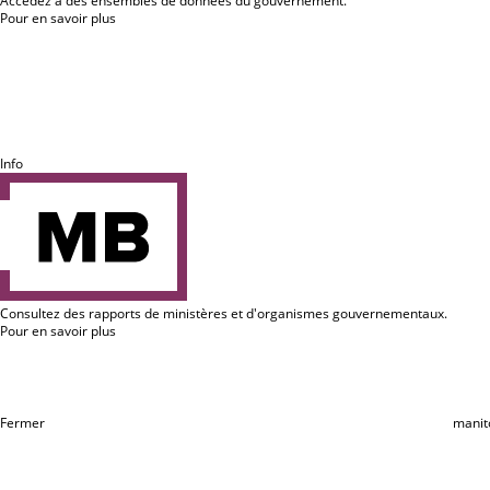
Accédez à des ensembles de données du gouvernement.
Pour en savoir plus
Info
Consultez des rapports de ministères et d'organismes gouvernementaux.
Pour en savoir plus
Fermer
manit