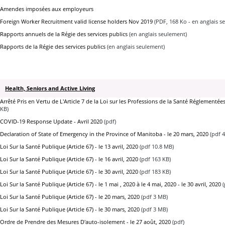
Amendes imposées aux employeurs
Foreign Worker Recruitment valid license holders Nov 2019
(PDF, 168 Ko - en anglais s
Rapports annuels de la Régie des services publics
(en anglais seulement)
Rapports de la Régie des services publics
(en anglais seulement)
Health, Seniors and Active Living
Arrêté Pris en Vertu de L'Article 7 de la Loi sur les Professions de la Santé Réglementées
KB)
COVID-19 Response Update - Avril 2020
(pdf)
Declaration of State of Emergency in the Province of Manitoba - le 20 mars, 2020
(pdf 4
Loi Sur la Santé Publique (Article 67) - le 13 avril, 2020
(pdf 10.8 MB)
Loi Sur la Santé Publique (Article 67) - le 16 avril, 2020
(pdf 163 KB)
Loi Sur la Santé Publique (Article 67) - le 30 avril, 2020
(pdf 183 KB)
Loi Sur la Santé Publique (Article 67) - le 1 mai , 2020 à le 4 mai, 2020 - le 30 avril, 2020
(
Loi Sur la Santé Publique (Article 67) - le 20 mars, 2020
(pdf 3 MB)
Loi Sur la Santé Publique (Article 67) - le 30 mars, 2020
(pdf 3 MB)
Ordre de Prendre des Mesures D'auto-isolement - le 27 août, 2020
(pdf)