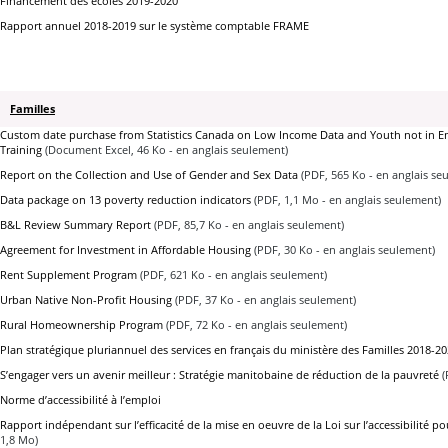
Financement des écoles 2019-2020
Rapport annuel 2018-2019 sur le système comptable FRAME
Familles
Custom date purchase from Statistics Canada on Low Income Data and Youth not in 
Training
(Document Excel, 46 Ko - en anglais seulement)
Report on the Collection and Use of Gender and Sex Data
(PDF, 565 Ko - en anglais se
Data package on 13 poverty reduction indicators
(PDF, 1,1 Mo - en anglais seulement)
B&L Review Summary Report
(PDF, 85,7 Ko - en anglais seulement)
Agreement for Investment in Affordable Housing
(PDF, 30 Ko - en anglais seulement)
Rent Supplement Program
(PDF, 621 Ko - en anglais seulement)
Urban Native Non-Profit Housing
(PDF, 37 Ko - en anglais seulement)
Rural Homeownership Program
(PDF, 72 Ko - en anglais seulement)
Plan stratégique pluriannuel des services en français du ministère des Familles 2018-2
S’engager vers un avenir meilleur : Stratégie manitobaine de réduction de la pauvreté
(
Norme d’accessibilité à l’emploi
Rapport indépendant sur l’efficacité de la mise en oeuvre de la Loi sur l’accessibilité p
1,8 Mo)