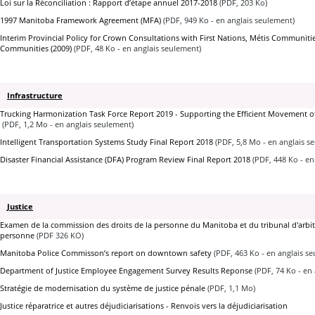
Loi sur la Réconciliation : Rapport d’étape annuel 2017-2018
(PDF, 203 Ko)
1997 Manitoba Framework Agreement (MFA)
(PDF, 949 Ko - en anglais seulement)
Interim Provincial Policy for Crown Consultations with First Nations, Métis Communiti
Communities (2009)
(PDF, 48 Ko - en anglais seulement)
Infrastructure
Trucking Harmonization Task Force Report 2019 - Supporting the Efficient Movement o
(PDF, 1,2 Mo - en anglais seulement)
Intelligent Transportation Systems Study Final Report 2018
(PDF, 5,8 Mo - en anglais s
Disaster Financial Assistance (DFA) Program Review Final Report 2018
(PDF, 448 Ko - en
Justice
Examen de la commission des droits de la personne du Manitoba et du tribunal d'arbitr
personne
(PDF 326 KO)
Manitoba Police Commisson’s report on downtown safety
(PDF, 463 Ko - en anglais s
Department of Justice Employee Engagement Survey Results Reponse
(PDF, 74 Ko - en
Stratégie de modernisation du système de justice pénale
(PDF, 1,1 Mo)
Justice réparatrice et autres déjudiciarisations - Renvois vers la déjudiciarisation