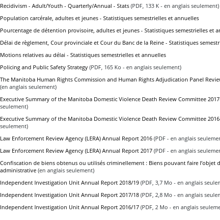
Recidivism - Adult/Youth - Quarterly/Annual - Stats
(PDF, 133 K - en anglais seulement)
Population carcérale, adultes et jeunes - Statistiques semestrielles et annuelles
Pourcentage de détention provisoire, adultes et jeunes - Statistiques semestrielles et 
Délai de règlement, Cour provinciale et Cour du Banc de la Reine - Statistiques semestri
Motions relatives au délai - Statistiques semestrielles et annuelles
Policing and Public Safety Strategy
(PDF, 165 Ko - en anglais seulement)
The Manitoba Human Rights Commission and Human Rights Adjudication Panel Revie
(en anglais seulement)
Executive Summary of the Manitoba Domestic Violence Death Review Committee 2017
seulement)
Executive Summary of the Manitoba Domestic Violence Death Review Committee 2016
seulement)
Law Enforcement Review Agency (LERA) Annual Report 2016
(PDF - en anglais seuleme
Law Enforcement Review Agency (LERA) Annual Report 2017
(PDF - en anglais seuleme
Confiscation de biens obtenus ou utilisés criminellement : Biens pouvant faire l’objet 
administrative
(en anglais seulement)
Independent Investigation Unit Annual Report 2018/19
(PDF, 3,7 Mo - en anglais seule
Independent Investigation Unit Annual Report 2017/18
(PDF, 2,8 Mo - en anglais seule
Independent Investigation Unit Annual Report 2016/17
(PDF, 2 Mo - en anglais seulem