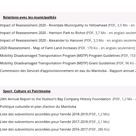
Relations avec les municipalités
Impact of Reassessment 2020 - Riverdale Municipality to Yellowhead
(PDF, 3,5 Mo - en 
Impact of Reassessment 2020 - Harrison Park to Richot
(PDF, 3,7 Mo - en anglais seule
Impact of Reassessment 2020 - Alexander to Hanover
(PDF, 3,3 Mo - en anglais seulem
2020 Reassessment - Map of Farm Land Increases
(PDF, 170 Ko - en anglais seulement)
Mobility Disadvantaged Transportation Program (MDTP) Program Guidelines
(PDF, 153 
Mobility Disadvantaged Transportation Program (MDTP) Grant Guidelines
(PDF, 96 Ko 
Commission des Services d’approvisionnement en eau du Manitoba - Rapport annuel 
Sport, Culture et Patrimoine
24th Annual Report to the Hudson’s Bay Company History Foundation
(PDF, 1,2 Mo - 
Politique culturelle et plan d’action du Manitoba
Liste des subventions accordées pour l’année 2018-2019
(PDF, 1,2 Mo)
Liste des subventions accordées pour l’année 2017-2018
(PDF, 2,1 Mo)
Liste des subventions accordées pour l’année 2016-2017
(PDF, 286 Ko)