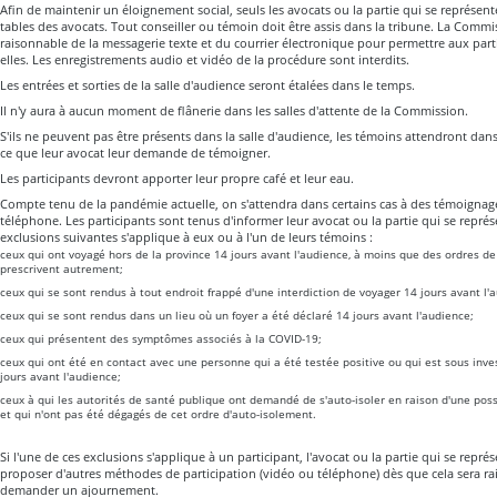
Afin de maintenir un éloignement social, seuls les avocats ou la partie qui se représen
tables des avocats. Tout conseiller ou témoin doit être assis dans la tribune. La Comm
raisonnable de la messagerie texte et du courrier électronique pour permettre aux pa
elles. Les enregistrements audio et vidéo de la procédure sont interdits.
Les entrées et sorties de la salle d'audience seront étalées dans le temps.
Il n'y aura à aucun moment de flânerie dans les salles d'attente de la Commission.
S'ils ne peuvent pas être présents dans la salle d'audience, les témoins attendront dans
ce que leur avocat leur demande de témoigner.
Les participants devront apporter leur propre café et leur eau.
Compte tenu de la pandémie actuelle, on s'attendra dans certains cas à des témoignag
téléphone. Les participants sont tenus d'informer leur avocat ou la partie qui se repré
exclusions suivantes s'applique à eux ou à l'un de leurs témoins :
ceux qui ont voyagé hors de la province 14 jours avant l'audience, à moins que des ordres de
prescrivent autrement;
ceux qui se sont rendus à tout endroit frappé d'une interdiction de voyager 14 jours avant l'
ceux qui se sont rendus dans un lieu où un foyer a été déclaré 14 jours avant l'audience;
ceux qui présentent des symptômes associés à la COVID-19;
ceux qui ont été en contact avec une personne qui a été testée positive ou qui est sous inve
jours avant l'audience;
ceux à qui les autorités de santé publique ont demandé de s'auto-isoler en raison d'une poss
et qui n'ont pas été dégagés de cet ordre d'auto-isolement.
Si l'une de ces exclusions s'applique à un participant, l'avocat ou la partie qui se repr
proposer d'autres méthodes de participation (vidéo ou téléphone) dès que cela sera 
demander un ajournement.