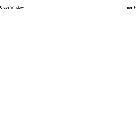
Close Window
manit