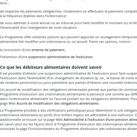
tenu :
de respecter les paiements obligatoires, notamment en effectuant le paiement comple
à la fréquence établies dans l’ordonnance;
de vous adresser à votre avocat ou au tribunal pour faire modifier le montant ou la 
l’éventualité d’un changement de votre situation.
Le Programme offre certaines options qui peuvent apporter un soulagement temporai
alimentaire fait modifier une ordonnance ou un accord. Parmi ces options, notons :
la conclusion d’une
entente de paiement
;
l’obtention d’une
suspension administrative de l’exécution
.
Ce que les débiteurs alimentaires doivent savoir
Il est possible d’obtenir une suspension administrative de l’exécution pour faire sus
l’exécution dans l’éventualité d’un changement de situation (p. ex., la baisse de votre 
de certaines personnes) ou pour permettre aux parties d’obtenir une nouvelle ordonna
Un accord de modification des obligations alimentaires permet aux parties de conclure
Programme d’exécution des ordonnances alimentaires à percevoir une somme qui diff
dans l’ordonnance alimentaire ou l’accord portant sur les obligations alimentaires. Pour
page Web
Accord de modification des obligations alimentaires
.
Le Programme procède à des vérifications périodiques pour déterminer si une obligatio
ordonnance alimentaire au profit d’un enfant majeur est admissible à une exécution. D
additionnelle se trouve sur la page Web
Admissibilité à l’exécution d’une pension alim
en savoir plus sur les façons dont le Programme d’exécution des ordonnances alimentair
consultez la page Fonctionnement du Programme d’exécution des ordonnances alimen