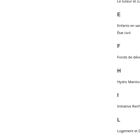
Le tuteur et c
E
Enfants en sa
État civil
F
Fonds de dév
H
Hydro Manito
I
Initiative Ren
L
Logement et 