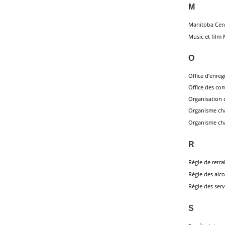
M
Manitoba Cent
Music et film
O
Office d’enreg
Office des co
Organisation 
Organisme char
Organisme ch
R
Régie de retra
Régie des alc
Régie des serv
S