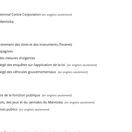
ennial Centre Corporation
(en anglais seulement)
 Manitoba
istrement des titres et des instruments (Teranet)
mpagnies
des mesures d'urgences
gé des enquêtes sur l’application de la loi
(en anglais seulement)
argé des véhicules gouvernementaux
(en anglais seulement)
ite de la fonction publique
(en anglais seulement)
ools, des jeux et du cannabis du Manitoba
(en anglais seulement)
ices publics
(en anglais seulement)