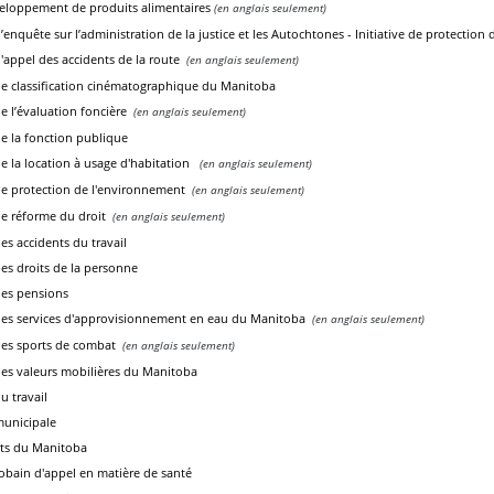
eloppement de produits alimentaires
(en anglais seulement)
nquête sur l’administration de la justice et les Autochtones - Initiative de protection 
appel des accidents de la route
(en anglais seulement)
 classification cinématographique du Manitoba
 l’évaluation foncière
(en anglais seulement)
 la fonction publique
 la location à usage d'habitation
(en anglais seulement)
 protection de l'environnement
(en anglais seulement)
e réforme du droit
(en anglais seulement)
s accidents du travail
s droits de la personne
es pensions
s services d'approvisionnement en eau du Manitoba
(en anglais seulement)
es sports de combat
(en anglais seulement)
s valeurs mobilières du Manitoba
 travail
unicipale
rts du Manitoba
obain d'appel en matière de santé