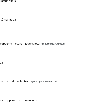
urateur public
nté Manitoba
eloppement économique et local
(en anglais seulement)
ba
forcement des collectivités
(en anglais seulement)
Développement Communautaire