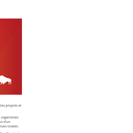
tes propres et
rs organismes
us d'un
nses totales.