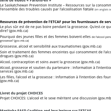
série de vidéos « Parlons-en »
Le Saskatchewan Prevention Institute – Ressources sur la consomma
l’ensemble des troubles causés par l’alcoolisation fœtale
(en anglais 
Resources de prévention de l'ETCAF pour les fournissaurs de ser
Le plus sûr est de ne pas boire pendant la grossesse.
Qu’est-ce qu
dire?
(gov.mb.ca)
Pourquoi des jeunes filles et des femmes boivent-elles
de l’alcool pen
grossesse?
(gov.mb.ca)
Grossesse, alcool et sensibilité aux traumatismes (gov.mb.ca)
Soin et traitement des femmes enceintes qui consomment de l’alcoo
drogues (gov.mb.ca)
A
lcool, contraception et soins avant la grossesse (gov.mb.ca)
Alcool, grossesse et soutien du partenaire : Information à l’intent
services (gov.mb.ca)
Les filles, l’alcool et la grossesse : Information à l’intention des fo
(gov.mb.ca)
Livret du projet CHOICES
Projet CHOICES: L’alcool et le sexe méritent une discussion (gov.mb
Manitoba FASD Coalition and leur lexique sur l'ETCAF