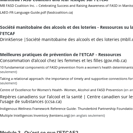
MB FASD Coalition Inc. – Celebrating Success and Raising Awareness of FASD in Manit
LAEO-FR-Language-Guide.pdf (fasdcoalition.ca)
Société manitobaine des alcools et des loteries - Ressources su l
l'ETCAF
DrinkSense |Société manitobaine des alcools et des loteries (mbll.
Meilleures pratiques de prévention de l'ETCAF - Ressources
Consommation d’alcool chez les femmes et les filles (gov.mb.ca)
10 fundamental components of FASD prevention from a women's health determinants
seulement)
Taking a relational approach: the importance of timely and supportive connections f
seulement)
Centre of Excellence for Women's Health- Women, Alcohol and FASD Prevention
(en an
Repères canadiens sur l’alcool et la santé | Centre canadien sur 
l’usage de substances (ccsa.ca)
Indigenous Wellness Framework Reference Guide- Thunderbird Partnership Foundati
Multiple Intelligences Inventory (kerstens.org)
(en anglais seulement)
Module 3 - Qu’est-ce que l’ETCAF?