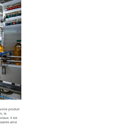
 votre produit
n, la
iaux. Il est
saires ainsi