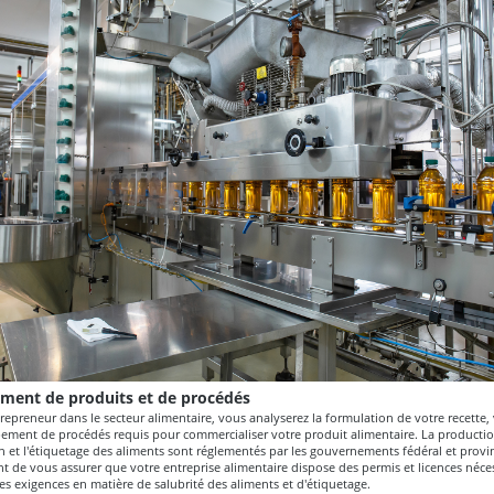
ment de produits et de procédés
repreneur dans le secteur alimentaire, vous analyserez la formulation de votre recette,
pement de procédés requis pour commercialiser votre produit alimentaire. La productio
 et l'étiquetage des aliments sont réglementés par les gouvernements fédéral et provinc
 de vous assurer que votre entreprise alimentaire dispose des permis et licences néces
es exigences en matière de salubrité des aliments et d'étiquetage.