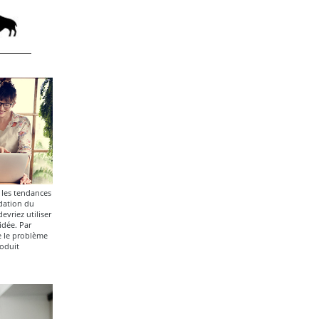
 les tendances
idation du
evriez utiliser
idée. Par
e le problème
roduit