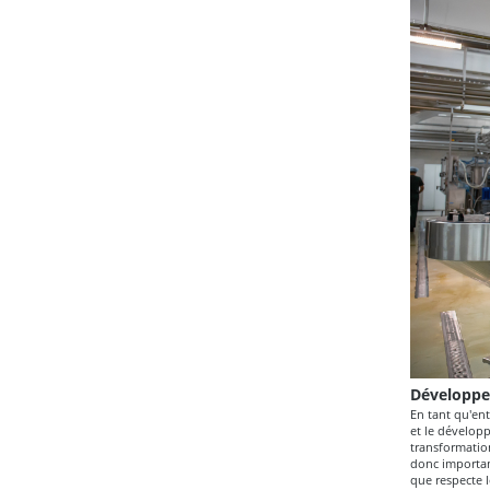
Développe­
En tant qu'ent
et le dévelop
transformation
donc important
que respecte l