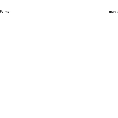
Fermer
manit