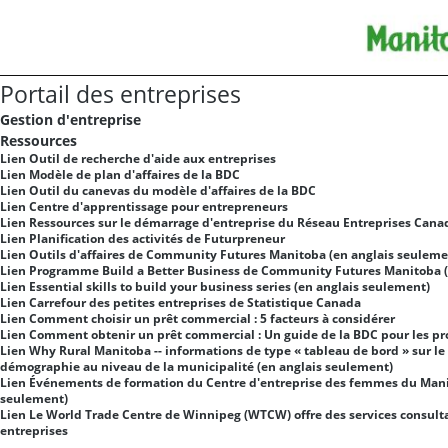
Portail des entreprises
Gestion d'entreprise
Ressources
Lien
Outil de recherche d'aide aux entreprises
Lien
Modèle de plan d'affaires de la BDC
Lien
Outil du canevas du modèle d'affaires de la BDC
Lien
Centre d'apprentissage pour entrepreneurs
Lien
Ressources sur le démarrage d'entreprise du Réseau Entreprises Cana
Lien
Planification des activités de Futurpreneur
Lien
Outils d'affaires de Community Futures Manitoba (en anglais seuleme
Lien
Programme Build a Better Business de Community Futures Manitoba (
Lien
Essential skills to build your business series (en anglais seulement)
Lien
Carrefour des petites entreprises de Statistique Canada
Lien
Comment choisir un prêt commercial : 5 facteurs à considérer
Lien
Comment obtenir un prêt commercial : Un guide de la BDC pour les pro
Lien
Why Rural Manitoba -- informations de type « tableau de bord » sur le 
démographie au niveau de la municipalité (en anglais seulement)
Lien
Événements de formation du Centre d'entreprise des femmes du Mani
seulement)
Lien
Le World Trade Centre de Winnipeg (WTCW) offre des services consulta
entreprises