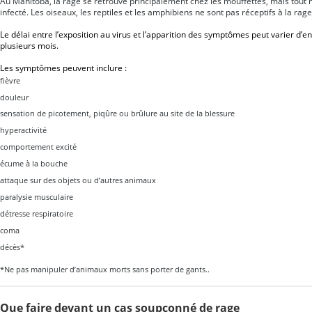
Au Manitoba, la rage se retrouve principalement chez les mouffettes, mais tou
infecté. Les oiseaux, les reptiles et les amphibiens ne sont pas réceptifs à la rage
Le délai entre l’exposition au virus et l’apparition des symptômes peut varier d’
plusieurs mois.
Les symptômes peuvent inclure :
fièvre
douleur
sensation de picotement, piqûre ou brûlure au site de la blessure
hyperactivité
comportement excité
écume à la bouche
attaque sur des objets ou d’autres animaux
paralysie musculaire
détresse respiratoire
coma
décès*
*Ne pas manipuler d’animaux morts sans porter de gants..
Que faire devant un cas soupçonné de rage