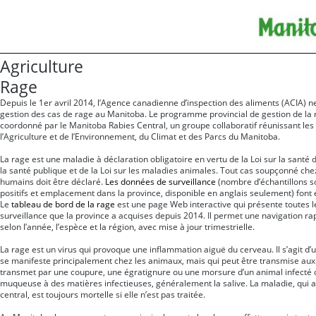
Agriculture
Rage
Depuis le 1er avril 2014, l’Agence canadienne d’inspection des aliments (ACIA) ne
gestion des cas de rage au Manitoba. Le programme provincial de gestion de la
coordonné par le Manitoba Rabies Central, un groupe collaboratif réunissant les 
l’Agriculture et de l’Environnement, du Climat et des Parcs du Manitoba.
La rage est une maladie à déclaration obligatoire en vertu de la Loi sur la santé 
la santé publique et de la Loi sur les maladies animales. Tout cas soupçonné che
humains doit être déclaré.
Les données de surveillance
(nombre d’échantillons 
positifs et emplacement dans la province, disponible en anglais seulement) font e
Le
tableau de bord de la rage
est une page Web interactive qui présente toutes 
surveillance que la province a acquises depuis 2014. Il permet une navigation rap
selon l’année, l’espèce et la région, avec mise à jour trimestrielle.
La rage est un virus qui provoque une inflammation aiguë du cerveau. Il s’agit d
se manifeste principalement chez les animaux, mais qui peut être transmise aux
transmet par une coupure, une égratignure ou une morsure d’un animal infecté
muqueuse à des matières infectieuses, généralement la salive. La maladie, qui 
central, est toujours mortelle si elle n’est pas traitée.