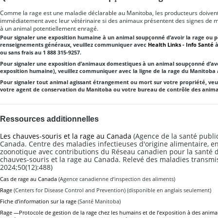
Comme la rage est une maladie déclarable au Manitoba, les producteurs doive
immédiatement avec leur vétérinaire si des animaux présentent des signes de m
à un animal potentiellement enragé.
Pour signaler une exposition humaine à un animal soupçonné d’avoir la rage ou p
renseignements généraux, veuillez communiquer avec
Health Links - Info Santé
à
ou sans frais au 1 888 315-9257.
Pour signaler une exposition d’animaux domestiques à un animal soupçonné d’avo
exposition humaine), veuillez communiquer avec la ligne de la rage du Manitoba 
Pour signaler tout animal agissant étrangement ou mort sur votre propriété, ve
votre agent de conservation du Manitoba ou votre bureau de contrôle des anim
Ressources additionnelles
Les chauves-souris et la rage au Canada
(
Agence de la santé publ
Canada.
Centre des maladies infectieuses d'origine alimentaire, 
zoonotique avec contributions du Réseau canadien pour la santé d
chauves-souris et la rage au Canada. Relevé des maladies transmi
2024;50(12):488
)
Cas de rage au Canada
(Agence canadienne d’inspection des aliments)
Rage
(Centers for Disease Control and Prevention) (disponible en anglais seulement)
Fiche d’information sur la rage
(Santé Manitoba)
Rage —Protocole de gestion de la rage chez les humains et de l’exposition à des animau